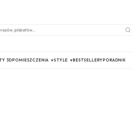
▾
▾
TY 3D
POMIESZCZENIA
STYLE
BESTSELLERY
PORADNIK