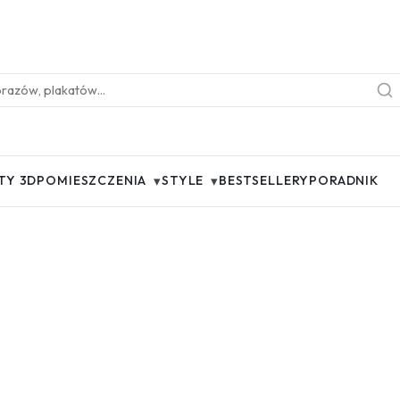
▾
▾
TY 3D
POMIESZCZENIA
STYLE
BESTSELLERY
PORADNIK