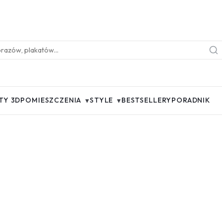
▾
▾
TY 3D
POMIESZCZENIA
STYLE
BESTSELLERY
PORADNIK