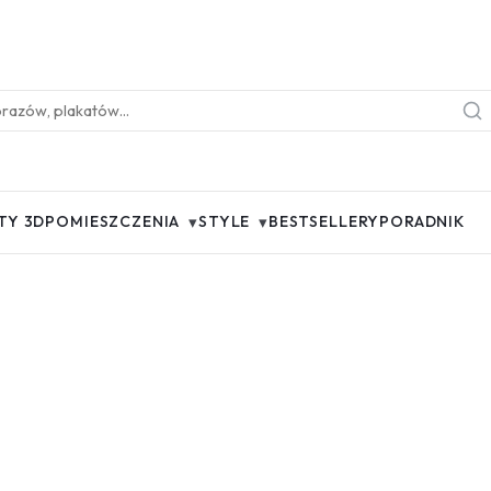
▾
▾
TY 3D
POMIESZCZENIA
STYLE
BESTSELLERY
PORADNIK