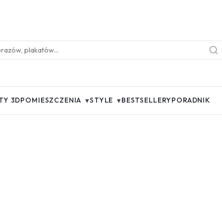
▾
▾
TY 3D
POMIESZCZENIA
STYLE
BESTSELLERY
PORADNIK