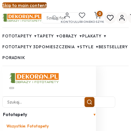
Skip to main content
0
KONTO
ULUBIONE
KOSZYK
▾
▾
▾
▾
FOTOTAPETY
TAPETY
OBRAZY
PLAKATY
▾
▾
FOTOTAPETY 3D
POMIESZCZENIA
STYLE
BESTSELLERY
PORADNIK
Fototapety
▾
Wszystkie: Fototapety