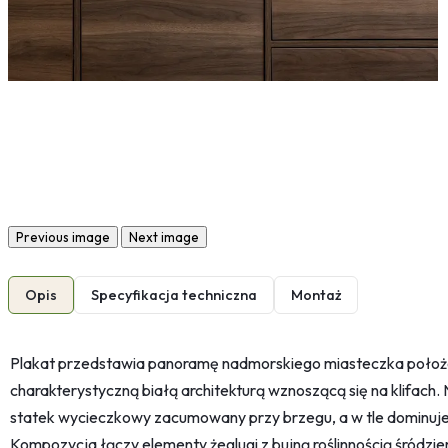
Previous image
Next image
Opis
Specyfikacja techniczna
Montaż
Plakat przedstawia panoramę nadmorskiego miasteczka położ
charakterystyczną białą architekturą wznoszącą się na klifach.
statek wycieczkowy zacumowany przy brzegu, a w tle dominuje
Kompozycja łączy elementy żeglugi z bujną roślinnością śródzi