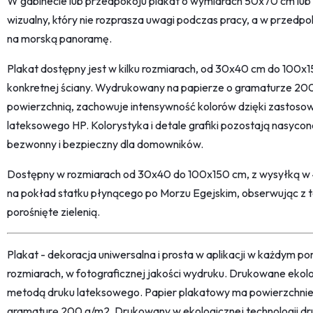
W gabinecie lub przedpokoju plakat o wymiarach 50x70 cm lub
wizualny, który nie rozprasza uwagi podczas pracy, a w przedp
na morską panoramę.
Plakat dostępny jest w kilku rozmiarach, od 30x40 cm do 100
konkretnej ściany. Wydrukowany na papierze o gramaturze 20
powierzchnią, zachowuje intensywność kolorów dzięki zastosowa
lateksowego HP. Kolorystyka i detale grafiki pozostają nasycone
bezwonny i bezpieczny dla domowników.
Dostępny w rozmiarach od 30x40 do 100x150 cm, z wysyłką w 4
na pokład statku płynącego po Morzu Egejskim, obserwując z ta
porośnięte zielenią.
Plakat - dekoracja uniwersalna i prosta w aplikacji w każdym p
rozmiarach, w fotograficznej jakości wydruku. Drukowane ekol
metodą druku lateksowego. Papier plakatowy ma powierzchni
gramaturę 200 g/m2. Drukowany w ekologicznej technologii dr