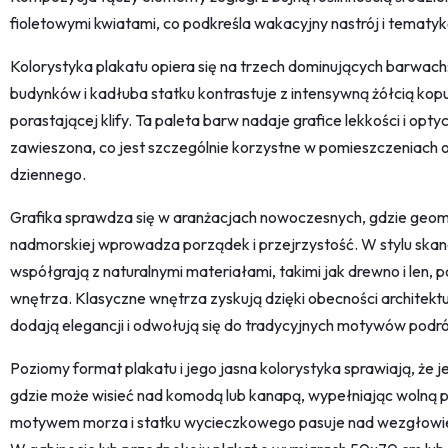
fioletowymi kwiatami, co podkreśla wakacyjny nastrój i tematyk
Kolorystyka plakatu opiera się na trzech dominujących barwach: bie
budynków i kadłuba statku kontrastuje z intensywną żółcią kopuł
porastającej klify. Ta paleta barw nadaje grafice lekkości i optyc
zawieszona, co jest szczególnie korzystne w pomieszczeniach 
dziennego.
Grafika sprawdza się w aranżacjach nowoczesnych, gdzie geome
nadmorskiej wprowadza porządek i przejrzystość. W stylu skand
współgrają z naturalnymi materiałami, takimi jak drewno i len, p
wnętrza. Klasyczne wnętrza zyskują dzięki obecności architektur
dodają elegancji i odwołują się do tradycyjnych motywów podró
Poziomy format plakatu i jego jasna kolorystyka sprawiają, że j
gdzie może wisieć nad komodą lub kanapą, wypełniając wolną prz
motywem morza i statku wycieczkowego pasuje nad wezgłowie 