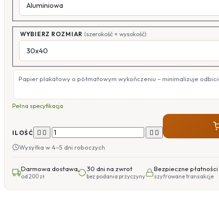
WYBIERZ ROZMIAR
(szerokość × wysokość)
Papier plakatowy o półmatowym wykończeniu – minimalizuje odbicia
Pełna specyfikacja




ILOŚĆ
Wysyłka w 4–5 dni roboczych
Darmowa dostawa
30 dni na zwrot
Bezpieczne płatności
od 200 zł
bez podania przyczyny
szyfrowane transakcje