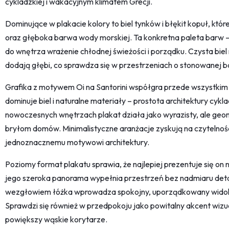
cykladzkiej i wakacyjnym klimatem Grecji.
Dominujące w plakacie kolory to biel tynków i błękit kopuł, któ
oraz głęboka barwa wody morskiej. Ta konkretna paleta barw – b
do wnętrza wrażenie chłodnej świeżości i porządku. Czysta biel 
dodają głębi, co sprawdza się w przestrzeniach o stonowanej ba
Grafika z motywem Oi na Santorini współgra przede wszystkim
dominuje biel i naturalne materiały – prostota architektury cykl
nowoczesnych wnętrzach plakat działa jako wyrazisty, ale geo
bryłom domów. Minimalistyczne aranżacje zyskują na czytelności
jednoznacznemu motywowi architektury.
Poziomy format plakatu sprawia, że najlepiej prezentuje się on 
jego szeroka panorama wypełnia przestrzeń bez nadmiaru detal
wezgłowiem łóżka wprowadza spokojny, uporządkowany widok, 
Sprawdzi się również w przedpokoju jako powitalny akcent wizua
powiększy wąskie korytarze.