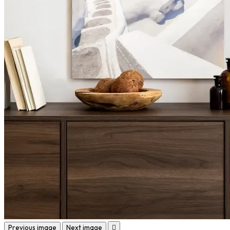
Previous image
Next image
