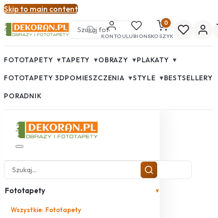
Skip to main content
0
KONTO
ULUBIONE
KOSZYK
▾
▾
▾
▾
FOTOTAPETY
TAPETY
OBRAZY
PLAKATY
▾
▾
FOTOTAPETY 3D
POMIESZCZENIA
STYLE
BESTSELLERY
PORADNIK
Fototapety
▾
Wszystkie: Fototapety