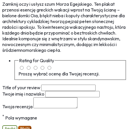
Zamknij oczy i usłysz szum Morza Egejskiego. Ten plakat
przenosi esencję greckich wakacji wprost na Twoją ścianę –
bielone domki Oia, błękit nieba i kopuły charakterystyczne dla
architektury cykladzkiej tworzą pejzaż pełen słonecznej
radości i spokoju. To kwintesencja wakacyjnego nastroju, która
każdego dnia będzie przypominać o beztroskich chwilach.
Idealnie komponuje się z wnętrzami w stylu skandynawskim,
nowoczesnym czy minimalistycznym, dodając im lekkości i
śródziemnomorskiego ciepła.
Rating for
Quality
Proszę wybrać ocenę dla Twojej recenzji.
Title of your review
Twoje imię i nazwisko
Twoja recenzja
*
Pola wymagane
Anuluj
Wyślij