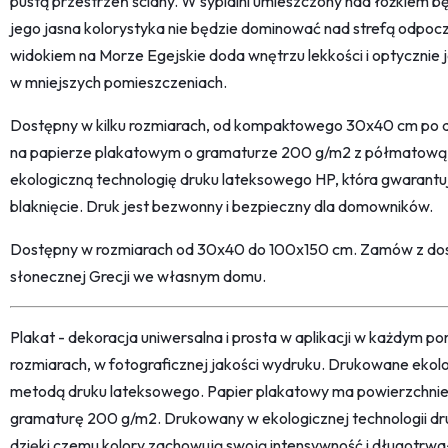
pustą przestrzeń ściany. W sypialni umieszczony nad łóżkiem bę
jego jasna kolorystyka nie będzie dominować nad strefą odpocz
widokiem na Morze Egejskie doda wnętrzu lekkości i optycznie j
w mniejszych pomieszczeniach.
Dostępny w kilku rozmiarach, od kompaktowego 30x40 cm po
na papierze plakatowym o gramaturze 200 g/m2 z półmatową,
ekologiczną technologię druku lateksowego HP, która gwarantuj
blaknięcie. Druk jest bezwonny i bezpieczny dla domowników.
Dostępny w rozmiarach od 30x40 do 100x150 cm. Zamów z dost
słonecznej Grecji we własnym domu.
Plakat - dekoracja uniwersalna i prosta w aplikacji w każdym p
rozmiarach, w fotograficznej jakości wydruku. Drukowane ekol
metodą druku lateksowego. Papier plakatowy ma powierzchni
gramaturę 200 g/m2. Drukowany w ekologicznej technologii dr
dzięki czemu kolory zachowują swoją intensywność i długotrwa