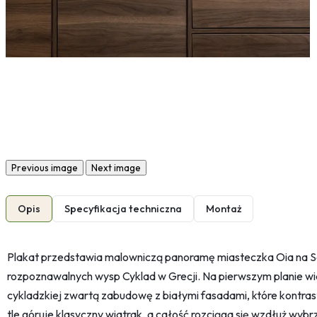
Previous image
Next image
Opis
Specyfikacja techniczna
Montaż
Plakat przedstawia malowniczą panoramę miasteczka Oia na Sant
rozpoznawalnych wysp Cyklad w Grecji. Na pierwszym planie wi
cykladzkiej zwartą zabudowę z białymi fasadami, które kontras
tle góruje klasyczny wiatrak, a całość rozciąga się wzdłuż wy