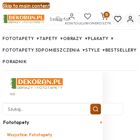
Skip to main content
0
KONTO
ULUBIONE
KOSZYK
▾
▾
▾
▾
FOTOTAPETY
TAPETY
OBRAZY
PLAKATY
▾
▾
FOTOTAPETY 3D
POMIESZCZENIA
STYLE
BESTSELLERY
PORADNIK
Fototapety
▾
Wszystkie: Fototapety