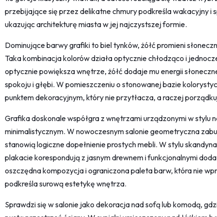
przebijające się przez delikatne chmury podkreśla wakacyjny i sp
ukazując architekturę miasta w jej najczystszej formie.
Dominujące barwy grafiki to biel tynków, żółć promieni słoneczn
Taka kombinacja kolorów działa optycznie chłodząco i jednocześ
optycznie powiększa wnętrze, żółć dodaje mu energii słoneczn
spokoju i głębi. W pomieszczeniu o stonowanej bazie kolorystyc
punktem dekoracyjnym, który nie przytłacza, a raczej porządku
Grafika doskonale współgra z wnętrzami urządzonymi w stylu
minimalistycznym. W nowoczesnym salonie geometryczna zabudow
stanowią logiczne dopełnienie prostych mebli. W stylu skandynaw
plakacie korespondują z jasnym drewnem i funkcjonalnymi dodat
oszczędna kompozycja i ograniczona paleta barw, która nie wp
podkreśla surową estetykę wnętrza.
Sprawdzi się w salonie jako dekoracja nad sofą lub komodą, gd