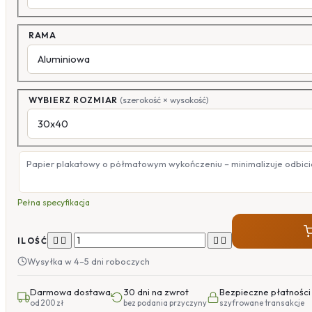
RAMA
WYBIERZ ROZMIAR
(szerokość × wysokość)
Papier plakatowy o półmatowym wykończeniu – minimalizuje odbicia
Pełna specyfikacja




ILOŚĆ
Wysyłka w 4–5 dni roboczych
Darmowa dostawa
30 dni na zwrot
Bezpieczne płatności
od 200 zł
bez podania przyczyny
szyfrowane transakcje