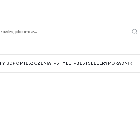
▾
▾
TY 3D
POMIESZCZENIA
STYLE
BESTSELLERY
PORADNIK