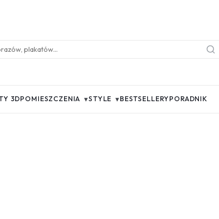
▾
▾
TY 3D
POMIESZCZENIA
STYLE
BESTSELLERY
PORADNIK