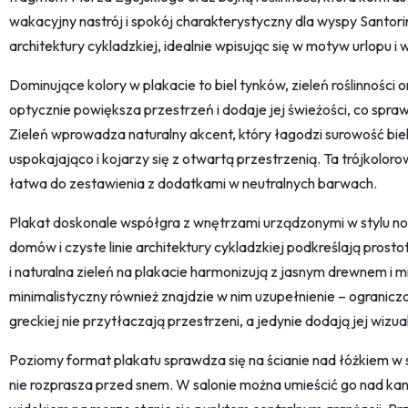
wakacyjny nastrój i spokój charakterystyczny dla wyspy Santor
architektury cykladzkiej, idealnie wpisując się w motyw urlopu i
Dominujące kolory w plakacie to biel tynków, zieleń roślinności o
optycznie powiększa przestrzeń i dodaje jej świeżości, co spr
Zieleń wprowadza naturalny akcent, który łagodzi surowość bieli
uspokajająco i kojarzy się z otwartą przestrzenią. Ta trójkolor
łatwa do zestawienia z dodatkami w neutralnych barwach.
Plakat doskonale współgra z wnętrzami urządzonymi w stylu 
domów i czyste linie architektury cykladzkiej podkreślają prosto
i naturalna zieleń na plakacie harmonizują z jasnym drewnem i m
minimalistyczny również znajdzie w nim uzupełnienie – ogranic
greckiej nie przytłaczają przestrzeni, a jedynie dodają jej wizu
Poziomy format plakatu sprawdza się na ścianie nad łóżkiem w s
nie rozprasza przed snem. W salonie można umieścić go nad ka