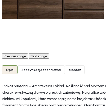
Previous image
Next image
Opis
Specyfikacja techniczna
Montaż
Plakat Santorini – Architektura Cyklad i Roślinność nad Morze
charakterystyczną dla wysp greckich zabudowę. Na grafice wid
niebieskimi kopułami, które wznoszą się na tle krajobrazu śr
fragment Morza Egejskiego oraz bujną roślinność, która kontra