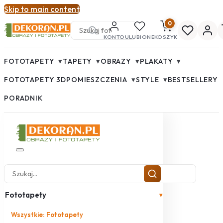
Skip to main content
0
KONTO
ULUBIONE
KOSZYK
▾
▾
▾
▾
FOTOTAPETY
TAPETY
OBRAZY
PLAKATY
▾
▾
FOTOTAPETY 3D
POMIESZCZENIA
STYLE
BESTSELLERY
PORADNIK
Fototapety
▾
Wszystkie: Fototapety