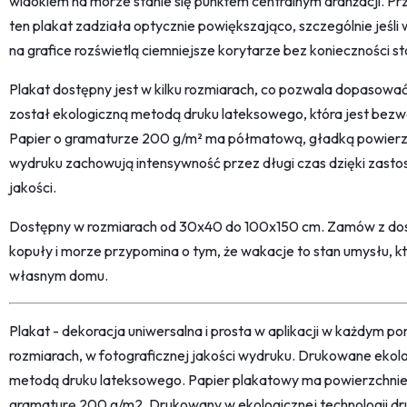
widokiem na morze stanie się punktem centralnym aranżacji. Pr
ten plakat zadziała optycznie powiększająco, szczególnie jeśli w
na grafice rozświetlą ciemniejsze korytarze bez konieczności 
Plakat dostępny jest w kilku rozmiarach, co pozwala dopasowa
został ekologiczną metodą druku lateksowego, która jest bez
Papier o gramaturze 200 g/m² ma półmatową, gładką powierzchn
wydruku zachowują intensywność przez długi czas dzięki zasto
jakości.
Dostępny w rozmiarach od 30x40 do 100x150 cm. Zamów z dost
kopuły i morze przypomina o tym, że wakacje to stan umysłu, k
własnym domu.
Plakat - dekoracja uniwersalna i prosta w aplikacji w każdym p
rozmiarach, w fotograficznej jakości wydruku. Drukowane ekol
metodą druku lateksowego. Papier plakatowy ma powierzchni
gramaturę 200 g/m2. Drukowany w ekologicznej technologii dr