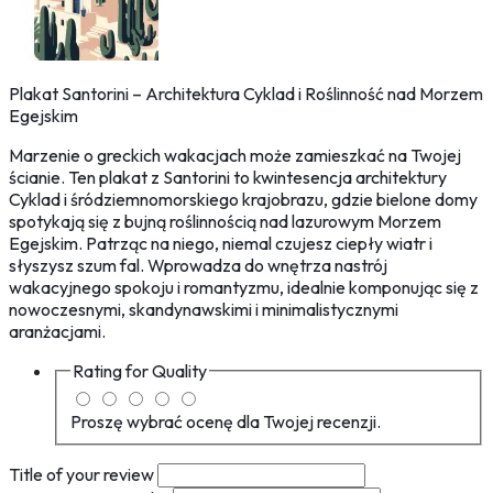
Plakat Santorini – Architektura Cyklad i Roślinność nad Morzem
Egejskim
Marzenie o greckich wakacjach może zamieszkać na Twojej
ścianie. Ten plakat z Santorini to kwintesencja architektury
Cyklad i śródziemnomorskiego krajobrazu, gdzie bielone domy
spotykają się z bujną roślinnością nad lazurowym Morzem
Egejskim. Patrząc na niego, niemal czujesz ciepły wiatr i
słyszysz szum fal. Wprowadza do wnętrza nastrój
wakacyjnego spokoju i romantyzmu, idealnie komponując się z
nowoczesnymi, skandynawskimi i minimalistycznymi
aranżacjami.
Rating for
Quality
Proszę wybrać ocenę dla Twojej recenzji.
Title of your review