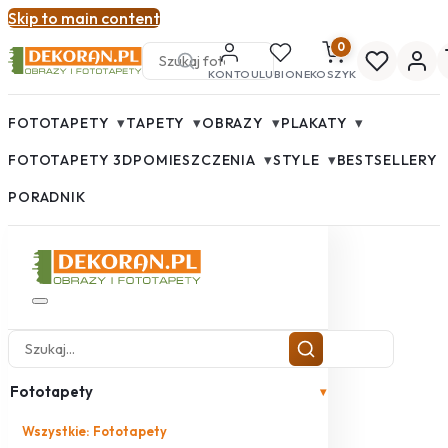
Skip to main content
0
KONTO
ULUBIONE
KOSZYK
▾
▾
▾
▾
FOTOTAPETY
TAPETY
OBRAZY
PLAKATY
▾
▾
FOTOTAPETY 3D
POMIESZCZENIA
STYLE
BESTSELLERY
PORADNIK
Fototapety
▾
Wszystkie: Fototapety