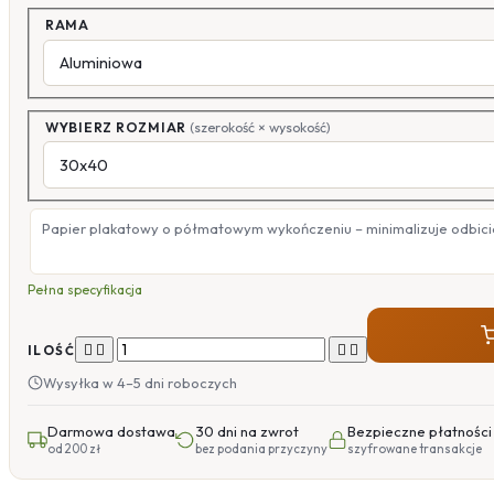
RAMA
WYBIERZ ROZMIAR
(szerokość × wysokość)
Papier plakatowy o półmatowym wykończeniu – minimalizuje odbicia
Pełna specyfikacja




ILOŚĆ
Wysyłka w 4–5 dni roboczych
Darmowa dostawa
30 dni na zwrot
Bezpieczne płatności
od 200 zł
bez podania przyczyny
szyfrowane transakcje