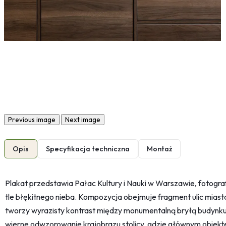
Previous image
Next image
Opis
Specyfikacja techniczna
Montaż
Plakat przedstawia Pałac Kultury i Nauki w Warszawie, fotografi
tle błękitnego nieba. Kompozycja obejmuje fragment ulic miast
tworzy wyrazisty kontrast między monumentalną bryłą budynku a 
wierne odwzorowanie krajobrazu stolicy, gdzie głównym obiekt