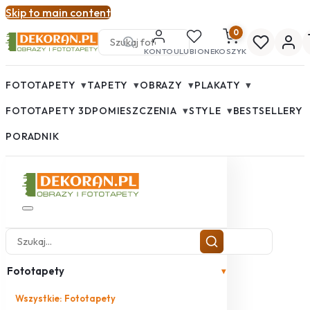
Skip to main content
0
KONTO
ULUBIONE
KOSZYK
▾
▾
▾
▾
FOTOTAPETY
TAPETY
OBRAZY
PLAKATY
▾
▾
FOTOTAPETY 3D
POMIESZCZENIA
STYLE
BESTSELLERY
PORADNIK
Fototapety
▾
Wszystkie: Fototapety