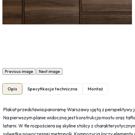
Previous image
Next image
Opis
Specyfikacja techniczna
Montaż
Plakat przedstawia panoramę Warszawy ujętą z perspektywy j
Na pierwszym planie widoczna jest konstrukcja mostu oraz tafla 
latarni. W tle rozpościera się skyline stolicy z charakterystycz
sylwetkę nowoczesnej metropolii. Kompozycja łączy elementy ar