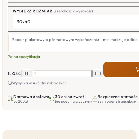
WYBIERZ ROZMIAR
(szerokość × wysokość)
Papier plakatowy o półmatowym wykończeniu – minimalizuje odbicia
Pełna specyfikacja




ILOŚĆ
Wysyłka w 4–5 dni roboczych
Darmowa dostawa
30 dni na zwrot
Bezpieczne płatności
od 200 zł
bez podania przyczyny
szyfrowane transakcje