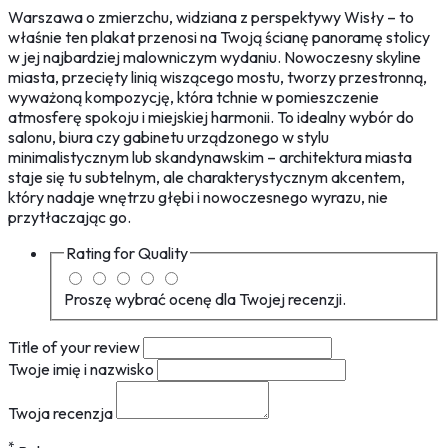
Warszawa o zmierzchu, widziana z perspektywy Wisły – to
właśnie ten plakat przenosi na Twoją ścianę panoramę stolicy
w jej najbardziej malowniczym wydaniu. Nowoczesny skyline
miasta, przecięty linią wiszącego mostu, tworzy przestronną,
wyważoną kompozycję, która tchnie w pomieszczenie
atmosferę spokoju i miejskiej harmonii. To idealny wybór do
salonu, biura czy gabinetu urządzonego w stylu
minimalistycznym lub skandynawskim – architektura miasta
staje się tu subtelnym, ale charakterystycznym akcentem,
który nadaje wnętrzu głębi i nowoczesnego wyrazu, nie
przytłaczając go.
Rating for
Quality
Proszę wybrać ocenę dla Twojej recenzji.
Title of your review
Twoje imię i nazwisko
Twoja recenzja
*