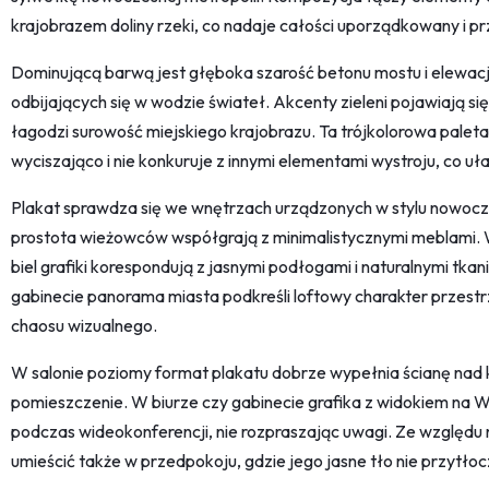
krajobrazem doliny rzeki, co nadaje całości uporządkowany i pr
Dominującą barwą jest głęboka szarość betonu mostu i elewacj
odbijających się w wodzie świateł. Akcenty zieleni pojawiają się
łagodzi surowość miejskiego krajobrazu. Ta trójkolorowa paleta – 
wyciszająco i nie konkuruje z innymi elementami wystroju, co u
Plakat sprawdza się we wnętrzach urządzonych w stylu nowocze
prostota wieżowców współgrają z minimalistycznymi meblami. 
biel grafiki korespondują z jasnymi podłogami i naturalnymi tka
gabinecie panorama miasta podkreśli loftowy charakter przes
chaosu wizualnego.
W salonie poziomy format plakatu dobrze wypełnia ścianę nad 
pomieszczenie. W biurze czy gabinecie grafika z widokiem na W
podczas wideokonferencji, nie rozpraszając uwagi. Ze względu
umieścić także w przedpokoju, gdzie jego jasne tło nie przytłocz