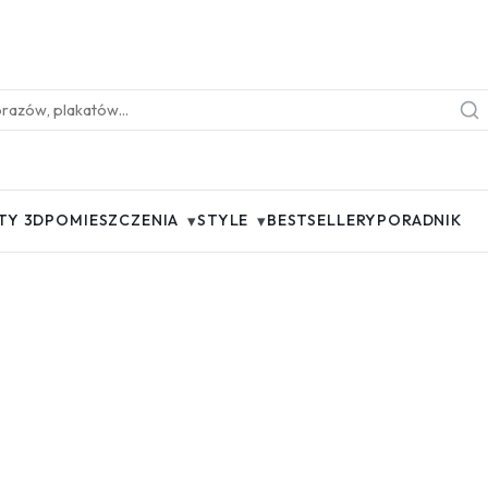
▾
▾
TY 3D
POMIESZCZENIA
STYLE
BESTSELLERY
PORADNIK