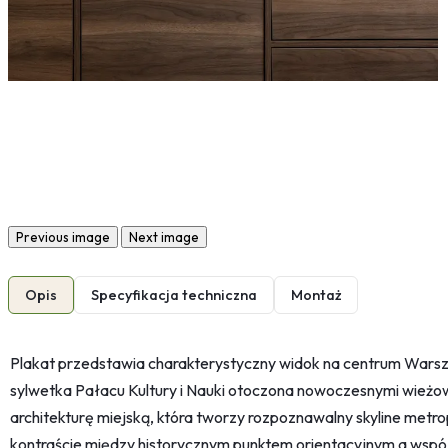
Previous image
Next image
Opis
Specyfikacja techniczna
Montaż
Plakat przedstawia charakterystyczny widok na centrum Warsz
sylwetka Pałacu Kultury i Nauki otoczona nowoczesnymi wieżo
architekturę miejską, która tworzy rozpoznawalny skyline metrop
kontraście między historycznym punktem orientacyjnym a wsp