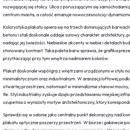
rozwijającej się stolicy. Ulica z poruszającymi się samochodami
centrum miasta, a całość emanuje nowoczesnością i dynamizm
Kolorystyka plakatu opiera się na trzech dominujących barwach:
betonu i stali doskonale oddaje surowy charakter architektury, 
nadając jej świeżości. Niebieskie akcenty w niebie i detalach
stonowany kontrast. Taka paleta barw sprawia, że grafika preze
przytłaczając przy tym wnętrza nadmiarem kolorów.
Plakat doskonale współgra z wnętrzami urządzonymi w stylu 
minimalistycznym oraz industrialnym. W aranżacji loftowej podk
otwartej przestrzeni, natomiast w minimalizmie stanowi mocny
tle. Styl industrialny zyskuje dzięki przedstawieniu miejskiej in
uzupełnia o wyrazisty motyw architektoniczny, który korespondu
Sprawdzi się w salonie jako centralny punkt dekoracyjny nad k
plakatu optycznie poszerzy przestrzeń. W biurze i gabinecie podk