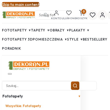
Skip to main content
0
KONTO
ULUBIONE
KOSZYK
▾
▾
▾
▾
FOTOTAPETY
TAPETY
OBRAZY
PLAKATY
▾
▾
FOTOTAPETY 3D
POMIESZCZENIA
STYLE
BESTSELLERY
PORADNIK
Fototapety
▾
Wszystkie: Fototapety