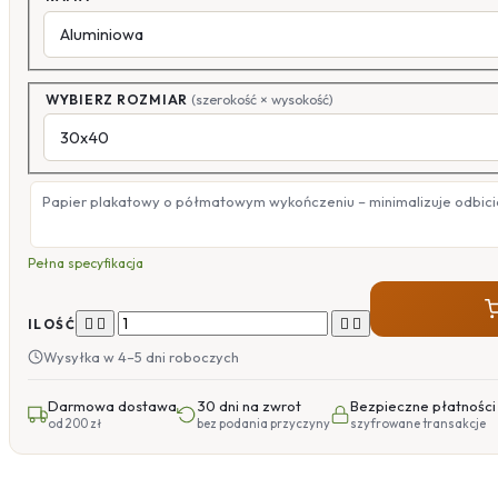
WYBIERZ ROZMIAR
(szerokość × wysokość)
Papier plakatowy o półmatowym wykończeniu – minimalizuje odbicia
Pełna specyfikacja




ILOŚĆ
Wysyłka w 4–5 dni roboczych
Darmowa dostawa
30 dni na zwrot
Bezpieczne płatności
od 200 zł
bez podania przyczyny
szyfrowane transakcje