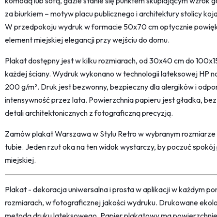
komodą lub sofą, gdzie stanie się punktem skupiającym wzrok go
za biurkiem – motyw placu publicznego i architektury stolicy kojar
W przedpokoju wydruk w formacie 50x70 cm optycznie powięks
element miejskiej elegancji przy wejściu do domu.
Plakat dostępny jest w kilku rozmiarach, od 30x40 cm do 100
każdej ściany. Wydruk wykonano w technologii lateksowej HP
200 g/m². Druk jest bezwonny, bezpieczny dla alergików i odpor
intensywność przez lata. Powierzchnia papieru jest gładka, be
detali architektonicznych z fotograficzną precyzją.
Zamów plakat Warszawa w Stylu Retro w wybranym rozmiarze 
tubie. Jeden rzut oka na ten widok wystarczy, by poczuć spokó
miejskiej.
Plakat - dekoracja uniwersalna i prosta w aplikacji w każdym p
rozmiarach, w fotograficznej jakości wydruku. Drukowane ekol
metodą druku lateksowego. Papier plakatowy ma powierzchni