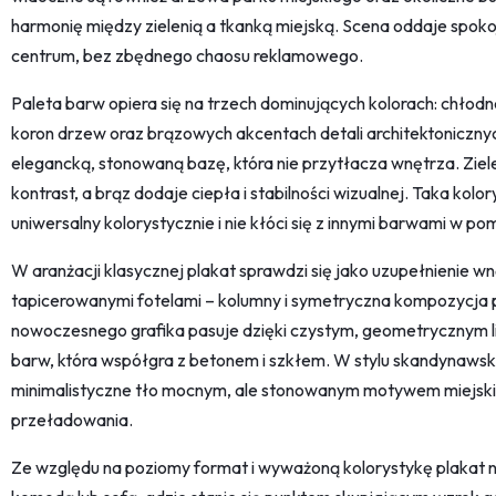
harmonię między zielenią a tkanką miejską. Scena oddaje spok
centrum, bez zbędnego chaosu reklamowego.
Paleta barw opiera się na trzech dominujących kolorach: chłodnej
koron drzew oraz brązowych akcentach detali architektonicznych
elegancką, stonowaną bazę, która nie przytłacza wnętrza. Zie
kontrast, a brąz dodaje ciepła i stabilności wizualnej. Taka kolor
uniwersalny kolorystycznie i nie kłóci się z innymi barwami w po
W aranżacji klasycznej plakat sprawdzi się jako uzupełnienie w
tapicerowanymi fotelami – kolumny i symetryczna kompozycja 
nowoczesnego grafika pasuje dzięki czystym, geometrycznym lin
barw, która współgra z betonem i szkłem. W stylu skandynawsk
minimalistyczne tło mocnym, ale stonowanym motywem miejskim
przeładowania.
Ze względu na poziomy format i wyważoną kolorystykę plakat n