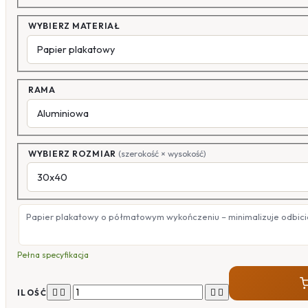
WYBIERZ MATERIAŁ
RAMA
WYBIERZ ROZMIAR
(szerokość × wysokość)
Papier plakatowy o półmatowym wykończeniu – minimalizuje odbicia
Pełna specyfikacja




ILOŚĆ