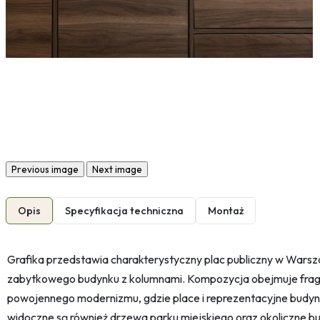
Previous image
Next image
Opis
Specyfikacja techniczna
Montaż
Grafika przedstawia charakterystyczny plac publiczny w Warsz
zabytkowego budynku z kolumnami. Kompozycja obejmuje fragment
powojennego modernizmu, gdzie place i reprezentacyjne budyn
widoczne są również drzewa parku miejskiego oraz okoliczne bu