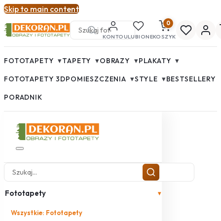
Skip to main content
0
KONTO
ULUBIONE
KOSZYK
▾
▾
▾
▾
FOTOTAPETY
TAPETY
OBRAZY
PLAKATY
▾
▾
FOTOTAPETY 3D
POMIESZCZENIA
STYLE
BESTSELLERY
PORADNIK
Fototapety
▾
Wszystkie: Fototapety