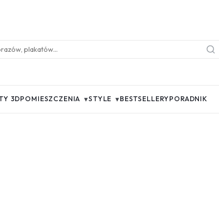
▾
▾
TY 3D
POMIESZCZENIA
STYLE
BESTSELLERY
PORADNIK