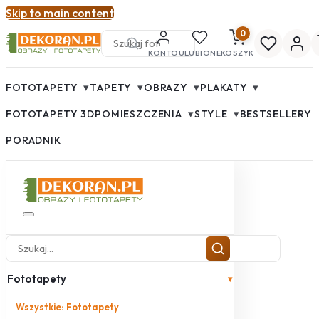
Skip to main content
0
KONTO
ULUBIONE
KOSZYK
▾
▾
▾
▾
FOTOTAPETY
TAPETY
OBRAZY
PLAKATY
▾
▾
FOTOTAPETY 3D
POMIESZCZENIA
STYLE
BESTSELLERY
PORADNIK
Fototapety
▾
Wszystkie: Fototapety