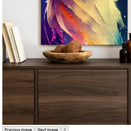
Previous image
Next image
