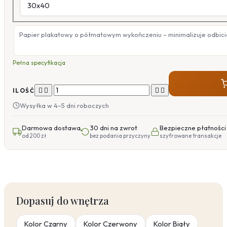
Papier plakatowy o półmatowym wykończeniu – minimalizuje odbicia
Pełna specyfikacja




ILOŚĆ
Wysyłka w 4–5 dni roboczych
Darmowa dostawa
30 dni na zwrot
Bezpieczne płatności
od 200 zł
bez podania przyczyny
szyfrowane transakcje
Dopasuj do wnętrza
Kolor Czarny
Kolor Czerwony
Kolor Biały