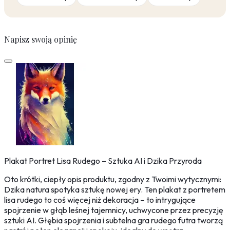
Napisz swoją opinię
Plakat Portret Lisa Rudego – Sztuka AI i Dzika Przyroda
Oto krótki, ciepły opis produktu, zgodny z Twoimi wytycznymi:
Dzika natura spotyka sztukę nowej ery. Ten plakat z portretem
lisa rudego to coś więcej niż dekoracja – to intrygujące
spojrzenie w głąb leśnej tajemnicy, uchwycone przez precyzję
sztuki AI. Głębia spojrzenia i subtelna gra rudego futra tworzą