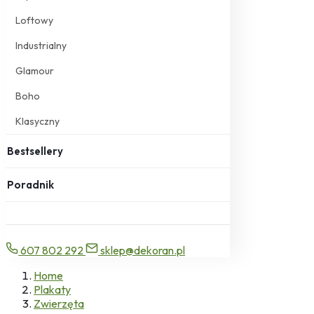
Loftowy
Industrialny
Glamour
Boho
Klasyczny
Bestsellery
Poradnik
607 802 292
sklep@dekoran.pl
Home
Plakaty
Zwierzęta