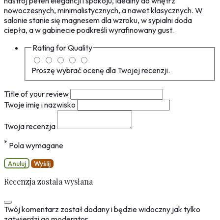
nastrój pełen elegancji i spokoju, idealny do wnętrz
nowoczesnych, minimalistycznych, a nawet klasycznych. W
salonie stanie się magnesem dla wzroku, w sypialni doda
ciepła, a w gabinecie podkreśli wyrafinowany gust.
Rating for
Quality
Proszę wybrać ocenę dla Twojej recenzji.
Title of your review
Twoje imię i nazwisko
Twoja recenzja
*
Pola wymagane
Anuluj
Wyślij
Recenzja została wysłana
Twój komentarz został dodany i będzie widoczny jak tylko
zatwierdzi go moderator.