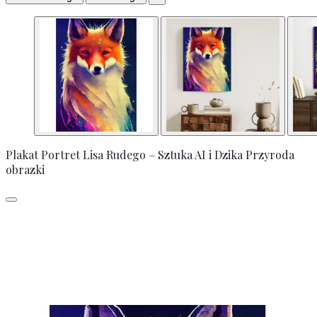
Plakat Portret Lisa Rudego – Sztuka AI i Dzika Przyroda
obrazki