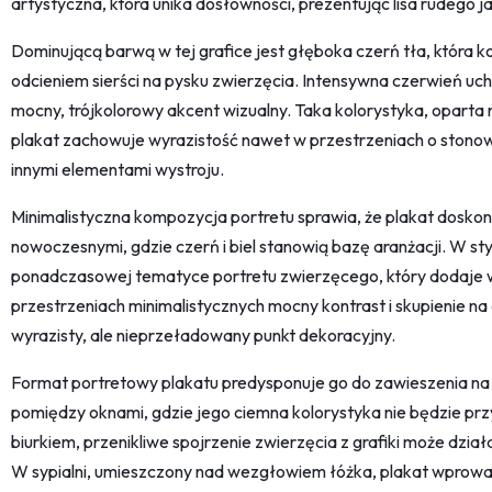
artystyczna, która unika dosłowności, prezentując lisa rudego ja
Dominującą barwą w tej grafice jest głęboka czerń tła, która k
odcieniem sierści na pysku zwierzęcia. Intensywna czerwień uch
mocny, trójkolorowy akcent wizualny. Taka kolorystyka, oparta na 
plakat zachowuje wyrazistość nawet w przestrzeniach o stonowa
innymi elementami wystroju.
Minimalistyczna kompozycja portretu sprawia, że plakat dosko
nowoczesnymi, gdzie czerń i biel stanowią bazę aranżacji. W sty
ponadczasowej tematyce portretu zwierzęcego, który dodaje w
przestrzeniach minimalistycznych mocny kontrast i skupienie na d
wyrazisty, ale nieprzeładowany punkt dekoracyjny.
Format portretowy plakatu predysponuje go do zawieszenia na w
pomiędzy oknami, gdzie jego ciemna kolorystyka nie będzie prz
biurkiem, przenikliwe spojrzenie zwierzęcia z grafiki może dzia
W sypialni, umieszczony nad wezgłowiem łóżka, plakat wprowad