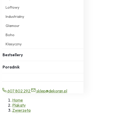
Loftowy
Industrialny
Glamour
Boho
Klasyczny
Bestsellery
Poradnik
607 802 292
sklep@dekoran.pl
Home
Plakaty
Zwierzęta