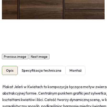
Previous image
Next image
Opis
Specyfikacja techniczna
Montaż
Plakat Jeleń w Kwiatach to kompozycja łącząca motyw zwierzęc
abstrakcyjnej formie. Centralnym punktem grafiki jest sylwetka j
kształtami kwiatów i liści. Całość tworzy dynamiczną scenę, w 
surrealistyczny sposób, podkreślając harmonię między światem