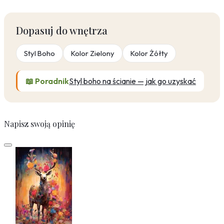
Dopasuj do wnętrza
Styl Boho
Kolor Zielony
Kolor Żółty
📖 Poradnik
Styl boho na ścianie — jak go uzyskać
Napisz swoją opinię