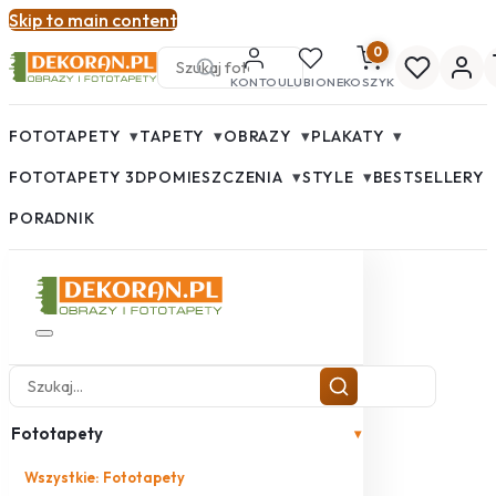
Skip to main content
0
KONTO
ULUBIONE
KOSZYK
▾
▾
▾
▾
FOTOTAPETY
TAPETY
OBRAZY
PLAKATY
▾
▾
FOTOTAPETY 3D
POMIESZCZENIA
STYLE
BESTSELLERY
PORADNIK
Fototapety
▾
Wszystkie: Fototapety