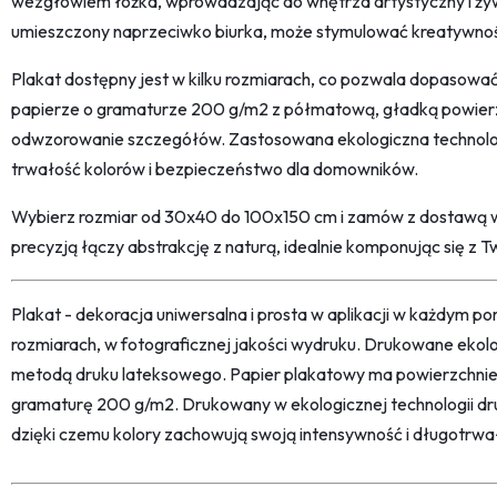
wezgłowiem łóżka, wprowadzając do wnętrza artystyczny i żyw
umieszczony naprzeciwko biurka, może stymulować kreatywność 
Plakat dostępny jest w kilku rozmiarach, co pozwala dopasowa
papierze o gramaturze 200 g/m2 z półmatową, gładką powier
odwzorowanie szczegółów. Zastosowana ekologiczna technolo
trwałość kolorów i bezpieczeństwo dla domowników.
Wybierz rozmiar od 30x40 do 100x150 cm i zamów z dostawą w 
precyzją łączy abstrakcję z naturą, idealnie komponując się z T
Plakat - dekoracja uniwersalna i prosta w aplikacji w każdym p
rozmiarach, w fotograficznej jakości wydruku. Drukowane ekol
metodą druku lateksowego. Papier plakatowy ma powierzchni
gramaturę 200 g/m2. Drukowany w ekologicznej technologii dr
dzięki czemu kolory zachowują swoją intensywność i długotrwa