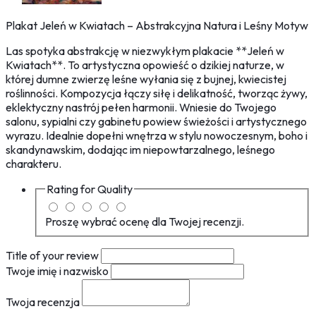
Plakat Jeleń w Kwiatach – Abstrakcyjna Natura i Leśny Motyw
Las spotyka abstrakcję w niezwykłym plakacie **Jeleń w
Kwiatach**. To artystyczna opowieść o dzikiej naturze, w
której dumne zwierzę leśne wyłania się z bujnej, kwiecistej
roślinności. Kompozycja łączy siłę i delikatność, tworząc żywy,
eklektyczny nastrój pełen harmonii. Wniesie do Twojego
salonu, sypialni czy gabinetu powiew świeżości i artystycznego
wyrazu. Idealnie dopełni wnętrza w stylu nowoczesnym, boho i
skandynawskim, dodając im niepowtarzalnego, leśnego
charakteru.
Rating for
Quality
Proszę wybrać ocenę dla Twojej recenzji.
Title of your review
Twoje imię i nazwisko
Twoja recenzja