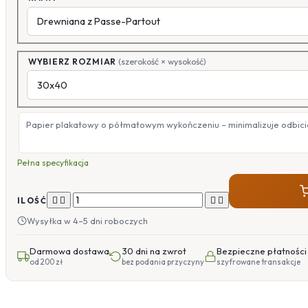
WYBIERZ ROZMIAR
(szerokość × wysokość)
Papier plakatowy o półmatowym wykończeniu – minimalizuje odbicia
Pełna specyfikacja




ILOŚĆ
Wysyłka w 4–5 dni roboczych
Darmowa dostawa
30 dni na zwrot
Bezpieczne płatności
od 200 zł
bez podania przyczyny
szyfrowane transakcje