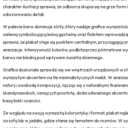
charakter ilustracji sprawia, że odbiorca skupia się na grze form i 
odwzorowaniu detali.
W palecie barw dominuje żółty, który nadaje grafice wyrazistoś
zielenią symbolizującą leśną gęstwinę oraz fioletem wprowadza
sprawia, że plakat staje się punktem centralnym, przyciągają
aranżacje. Intensywność kolorów, podbita przez półmatowe wy
barwy nie bledną pod wpływem światła dziennego.
Grafika doskonale sprawdzi się we wnętrzach urządzonych w st
wyrazistym akcentem na tle minimalistycznych mebli. W aranżac
natury i swobodę kompozycji, łącząc się z naturalnymi tkanina
skandynawskich, ceniących prostotę, doda odważnego akcentu
bazę bieli i szarości.
Ze względu na swoją wyrazistą kolorystykę i format, plakat najle
za sofą lub w jadalni, gdzie stanie się tematem do rozmów. W sy