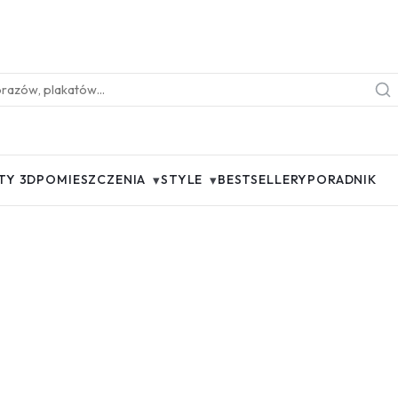
▾
▾
TY 3D
POMIESZCZENIA
STYLE
BESTSELLERY
PORADNIK