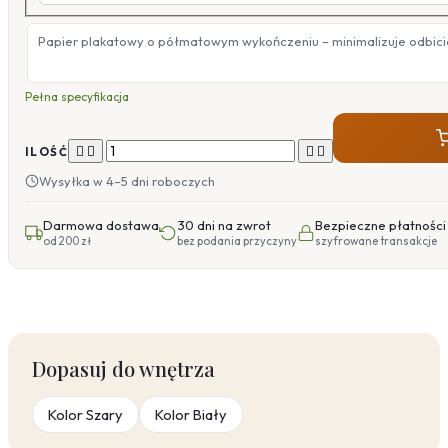
Papier plakatowy o półmatowym wykończeniu – minimalizuje odbicia
Pełna specyfikacja




ILOŚĆ
Wysyłka w 4–5 dni roboczych
Darmowa dostawa
30 dni na zwrot
Bezpieczne płatności
od 200 zł
bez podania przyczyny
szyfrowane transakcje
Dopasuj do wnętrza
Kolor Szary
Kolor Biały