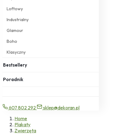
Loftowy
Industrialny
Glamour
Boho
Klasyczny
Bestsellery
Poradnik
607 802 292
sklep@dekoran.pl
Home
Plakaty
Zwierzęta