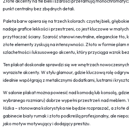
Złote akcenty na tle bieli i szarości przełamują monochromaty
punkt centralny bez zbędnych detali.
Paleta barw opiera się na trzech kolorach: czystej bieli, głębokie
nadaje grafice lekkości i przestrzeni, co jest kluczowe w mały
przytłaczać ściany. Szarość stanowi neutralne, eleganckie tło, 
złote elementy zyskują na intensywności. Złoto w formie plam ni
szlachetności i luksusowego akcentu, który przyciąga wzrok bez
Ten plakat doskonale sprawdzi się we wnętrzach nowoczesnych, 
wyraziste akcenty. W stylu glamour, gdzie kluczową rolę odgryw
idealnie współgrają z metalicznymi dodatkami, lustrami i kryszt
W salonie plakat można powiesić nad komodą lub konsolą, gdzie
wybranego rozmiaru) dobrze wypełni przestrzeń nad meblem. W
łóżka – stonowana kolorystyka nie będzie rozpraszać, a złote d
gabinecie biały rumak i złoto podkreślą profesjonalny, ale niep
jako motyw motywujący i dodający prestiżu.