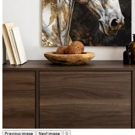
Previous image
Next image
