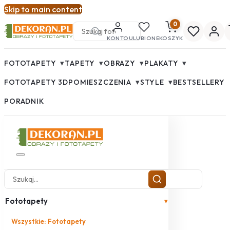
Skip to main content
0
KONTO
ULUBIONE
KOSZYK
▾
▾
▾
▾
FOTOTAPETY
TAPETY
OBRAZY
PLAKATY
▾
▾
FOTOTAPETY 3D
POMIESZCZENIA
STYLE
BESTSELLERY
PORADNIK
Fototapety
▾
Wszystkie: Fototapety