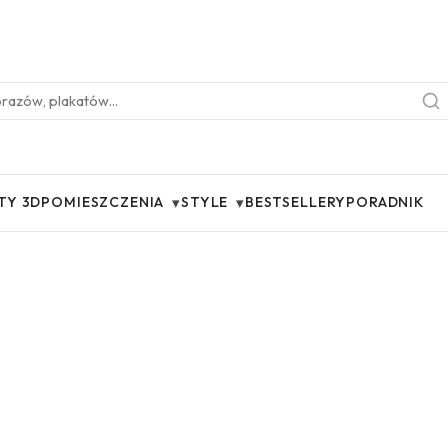
▾
▾
TY 3D
POMIESZCZENIA
STYLE
BESTSELLERY
PORADNIK