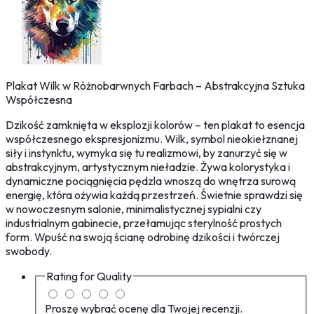
Plakat Wilk w Różnobarwnych Farbach – Abstrakcyjna Sztuka
Współczesna
Dzikość zamknięta w eksplozji kolorów – ten plakat to esencja
współczesnego ekspresjonizmu. Wilk, symbol nieokiełznanej
siły i instynktu, wymyka się tu realizmowi, by zanurzyć się w
abstrakcyjnym, artystycznym nieładzie. Żywa kolorystyka i
dynamiczne pociągnięcia pędzla wnoszą do wnętrza surową
energię, która ożywia każdą przestrzeń. Świetnie sprawdzi się
w nowoczesnym salonie, minimalistycznej sypialni czy
industrialnym gabinecie, przełamując sterylność prostych
form. Wpuść na swoją ścianę odrobinę dzikości i twórczej
swobody.
Rating for
Quality
Proszę wybrać ocenę dla Twojej recenzji.