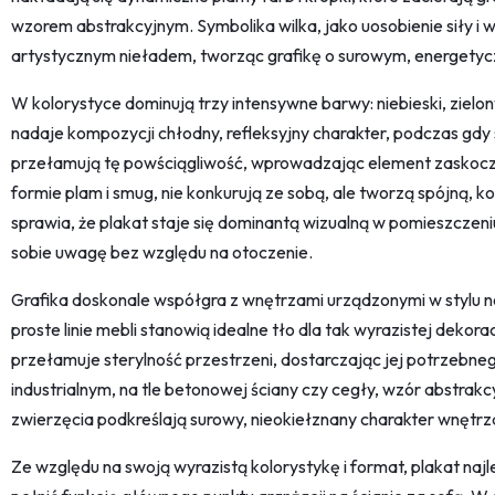
wzorem abstrakcyjnym. Symbolika wilka, jako uosobienie siły i w
artystycznym nieładem, tworząc grafikę o surowym, energety
W kolorystyce dominują trzy intensywne barwy: niebieski, zielony 
nadaje kompozycji chłodny, refleksyjny charakter, podczas gdy 
przełamują tę powściągliwość, wprowadzając element zaskocze
formie plam i smug, nie konkurują ze sobą, ale tworzą spójną, 
sprawia, że plakat staje się dominantą wizualną w pomieszczeniu
sobie uwagę bez względu na otoczenie.
Grafika doskonale współgra z wnętrzami urządzonymi w stylu 
proste linie mebli stanowią idealne tło dla tak wyrazistej dekora
przełamuje sterylność przestrzeni, dostarczając jej potrzebnego 
industrialnym, na tle betonowej ściany czy cegły, wzór abstrak
zwierzęcia podkreślają surowy, nieokiełznany charakter wnętr
Ze względu na swoją wyrazistą kolorystykę i format, plakat najl