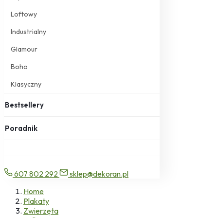
Loftowy
Industrialny
Glamour
Boho
Klasyczny
Bestsellery
Poradnik
607 802 292
sklep@dekoran.pl
Home
Plakaty
Zwierzęta