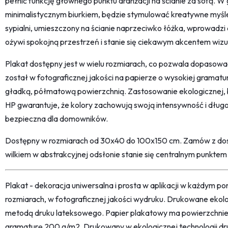
pełnić funkcję głównego punktu aranżacji na ścianie za sofą. W 
minimalistycznym biurkiem, będzie stymulować kreatywne myśle
sypialni, umieszczony na ścianie naprzeciwko łóżka, wprowadzi
ożywi spokojną przestrzeń i stanie się ciekawym akcentem wiz
Plakat dostępny jest w wielu rozmiarach, co pozwala dopasow
został w fotograficznej jakości na papierze o wysokiej gramatu
gładką, półmatową powierzchnią. Zastosowanie ekologicznej
HP gwarantuje, że kolory zachowują swoją intensywność i długo
bezpieczna dla domowników.
Dostępny w rozmiarach od 30x40 do 100x150 cm. Zamów z dost
wilkiem w abstrakcyjnej odsłonie stanie się centralnym punktem 
Plakat - dekoracja uniwersalna i prosta w aplikacji w każdym p
rozmiarach, w fotograficznej jakości wydruku. Drukowane ekol
metodą druku lateksowego. Papier plakatowy ma powierzchni
gramaturę 200 g/m2. Drukowany w ekologicznej technologii dr