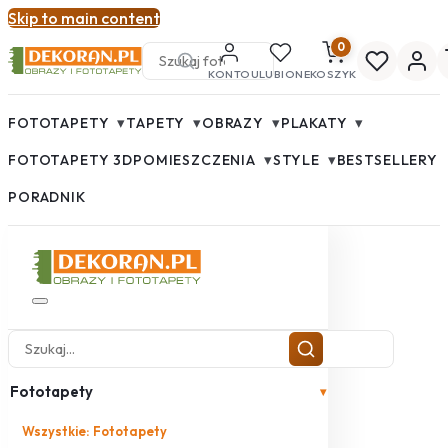
Skip to main content
0
KONTO
ULUBIONE
KOSZYK
▾
▾
▾
▾
FOTOTAPETY
TAPETY
OBRAZY
PLAKATY
▾
▾
FOTOTAPETY 3D
POMIESZCZENIA
STYLE
BESTSELLERY
PORADNIK
Fototapety
▾
Wszystkie: Fototapety