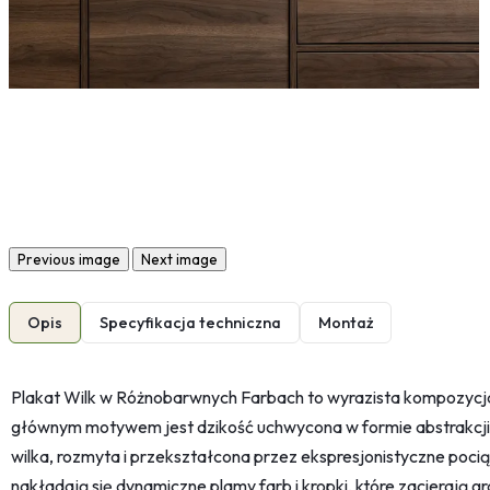
Previous image
Next image
Opis
Specyfikacja techniczna
Montaż
Plakat Wilk w Różnobarwnych Farbach to wyrazista kompozycja 
głównym motywem jest dzikość uchwycona w formie abstrakcji. 
wilka, rozmyta i przekształcona przez ekspresjonistyczne poci
nakładają się dynamiczne plamy farb i kropki, które zacierają 