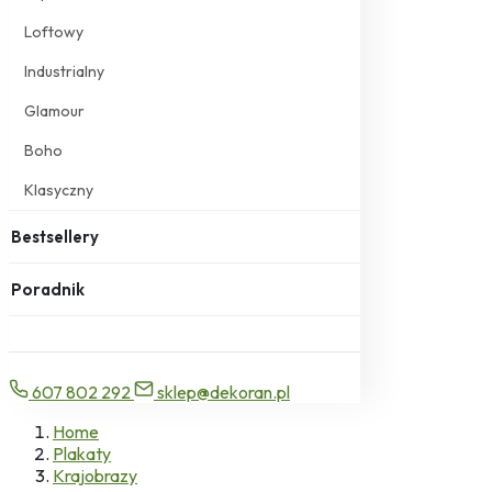
Loftowy
Industrialny
Glamour
Boho
Klasyczny
Bestsellery
Poradnik
607 802 292
sklep@dekoran.pl
Home
Plakaty
Krajobrazy