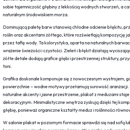
sobie tajemniczość głębiny z lekkością wodnych stworzeń, a ca
naturalnym środowiskiem morza.
Dominującą paletę barw stanowią chłodne odcienie błękitu, p
roślin oraz akcentami żółtego, które rozświetlają kompozycję ja
przez taflę wody. Ta kolorystyka, oparta na naturalnych barw
wrażenie świeżości i czystości. Zieleń i błękit działają wycisza
żółte detale dodają grafice głębi i przestrzennej struktury, prz
toni.
Grafika doskonale komponuje się z nowoczesnym wystrojem, gdz
powierzchnie – wodne motywy przełamują surowość aranżacji.
naturalne akcenty i jasne przestrzenie, plakat z meduzami staj
dekoracyjnym. Minimalistyczne wnętrza zyskują dzięki tej kompo
głębię, ponieważ organiczne kształty meduz i roślinności rów
W salonie plakat w poziomym formacie sprawdzi się nad sofą l