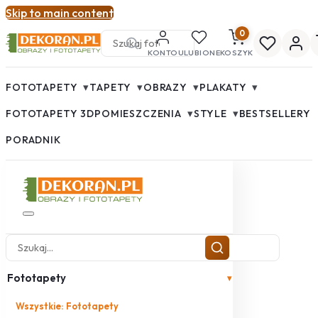
Skip to main content
0
KONTO
ULUBIONE
KOSZYK
▾
▾
▾
▾
FOTOTAPETY
TAPETY
OBRAZY
PLAKATY
▾
▾
FOTOTAPETY 3D
POMIESZCZENIA
STYLE
BESTSELLERY
PORADNIK
Fototapety
▾
Wszystkie: Fototapety