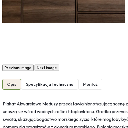
Previous image
Next image
Opis
Specyfikacja techniczna
Montaż
Plakat Akwarelowe Meduzy przedstawia hipnotyzującą scenę z 
unoszą się wśród wodnych roślin i fitoplanktonu. Grafika prze
świata, ukazując bogactwo morskiego życia, które mogłoby być c
domem dla organizmów z akwarium morskiego. Biologia morska