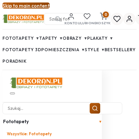
Skip to main content
0
KONTO
ULUBIONE
KOSZYK
▾
▾
▾
▾
FOTOTAPETY
TAPETY
OBRAZY
PLAKATY
▾
▾
FOTOTAPETY 3D
POMIESZCZENIA
STYLE
BESTSELLERY
PORADNIK
Fototapety
▾
Wszystkie: Fototapety