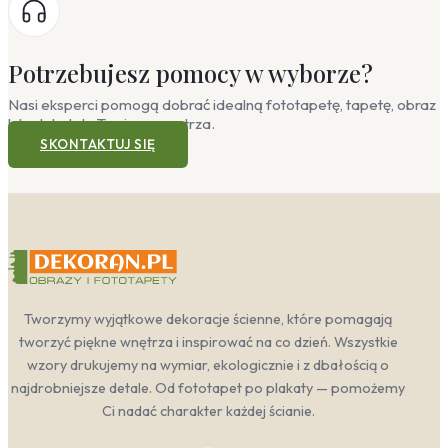
Potrzebujesz pomocy w wyborze?
Nasi eksperci pomogą dobrać idealną fototapetę, tapetę, obraz
lub plakat do Twojego wnętrza.
SKONTAKTUJ SIĘ
Tworzymy wyjątkowe dekoracje ścienne, które pomagają
tworzyć piękne wnętrza i inspirować na co dzień. Wszystkie
wzory drukujemy na wymiar, ekologicznie i z dbałością o
najdrobniejsze detale. Od fototapet po plakaty — pomożemy
Ci nadać charakter każdej ścianie.