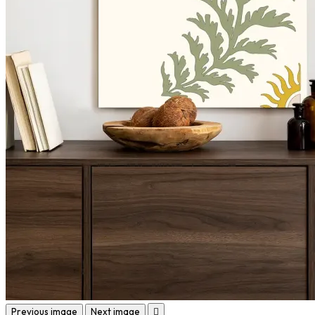
Previous image
Next image
