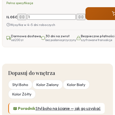
Pełna specyfikacja




ILOŚĆ
Wysyłka w 4–5 dni roboczych
Darmowa dostawa
30 dni na zwrot
Bezpieczne płatności
od 200 zł
bez podania przyczyny
szyfrowane transakcje
Dopasuj do wnętrza
Styl Boho
Kolor Zielony
Kolor Biały
Kolor Żółty
📖 Poradnik
Styl boho na ścianie — jak go uzyskać