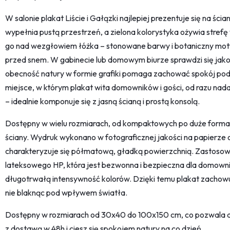
W salonie plakat Liście i Gałązki najlepiej prezentuje się na ści
wypełnia pustą przestrzeń, a zielona kolorystyka ożywia strefę
go nad wezgłowiem łóżka – stonowane barwy i botaniczny motyw
przed snem. W gabinecie lub domowym biurze sprawdzi się jako
obecność natury w formie grafiki pomaga zachować spokój podc
miejsce, w którym plakat wita domowników i gości, od razu nad
– idealnie komponuje się z jasną ścianą i prostą konsolą.
Dostępny w wielu rozmiarach, od kompaktowych po duże forma
ściany. Wydruk wykonano w fotograficznej jakości na papierze
charakteryzuje się półmatową, gładką powierzchnią. Zastosow
lateksowego HP, która jest bezwonna i bezpieczna dla domown
długotrwałą intensywność kolorów. Dzięki temu plakat zachowu
nie blaknąc pod wpływem światła.
Dostępny w rozmiarach od 30x40 do 100x150 cm, co pozwala 
z dostawą w 48h i ciesz się spokojem natury na co dzień.