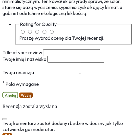
minimalistycznym. Ten kawałek przyrody sprawi, że salon
stanie się oazą wyciszenia, sypialnia zyska kojący klimat, a
gabinet odetchnie ekologiczną lekkością.
Rating for
Quality
Proszę wybrać ocenę dla Twojej recenzji.
Title of your review
Twoje imię i nazwisko
Twoja recenzja
*
Pola wymagane
Anuluj
Wyślij
Recenzja została wysłana
Twój komentarz został dodany i będzie widoczny jak tylko
zatwierdzi go moderator.