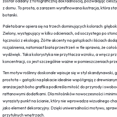
został oddany z fotograficzną dokładnością, pozwalając ciesz
z domu. To prosta, a zarazem wyrafinowana ilustracja, która st
botaniki.
Paleta barw opiera się na trzech dominujących kolorach: głębokiej z
Zielony, występujący w kilku odcieniach, od soczystego po ston
łączności z ekologią. Żółte akcenty na gałązkach i liściach doda
rozjaśnienia, natomiast biała przestrzeń w tle sprawia, że cało
wydźwięk. Taka kolorystyka nie przytłacza wzroku, a wręcz prze
koncentracji, co jest szczególnie ważne w pomieszczeniach p
Ten motyw roślinny doskonale wpisuje się w styl skandynawski, g
prostota – gałązki na plakacie idealnie współgrają z drewnianym
aranżacjach boho grafika podkreśla miłość do przyrody i swobo
rattanowymi dodatkami. Dla miłośników nowoczesności i minima
wyrazisty punkt na ścianie, który nie wprowadza wizualnego chao
jako element dekoracyjny. Dzięki uniwersalności motywu, sprawd
przytulnych wnętrzach.