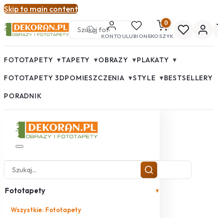
Skip to main content
0
KONTO
ULUBIONE
KOSZYK
▾
▾
▾
▾
FOTOTAPETY
TAPETY
OBRAZY
PLAKATY
▾
▾
FOTOTAPETY 3D
POMIESZCZENIA
STYLE
BESTSELLERY
PORADNIK
Fototapety
▾
Wszystkie: Fototapety