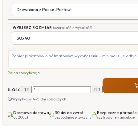
WYBIERZ ROZMIAR
(szerokość × wysokość)
Papier plakatowy o półmatowym wykończeniu – minimalizuje odbicia
Pełna specyfikacja




ILOŚĆ
Wysyłka w 4–5 dni roboczych
Darmowa dostawa
30 dni na zwrot
Bezpieczne płatności
od 200 zł
bez podania przyczyny
szyfrowane transakcje