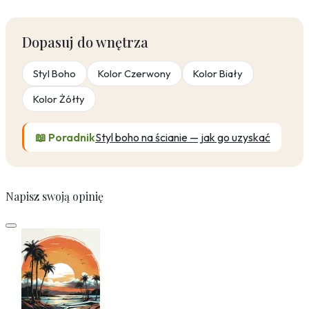
Dopasuj do wnętrza
Styl Boho
Kolor Czerwony
Kolor Biały
Kolor Żółty
📖 Poradnik
Styl boho na ścianie — jak go uzyskać
Napisz swoją opinię