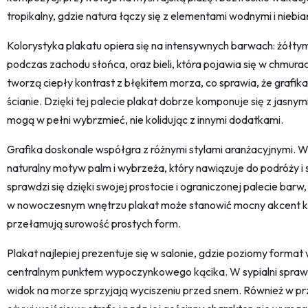
tropikalny, gdzie natura łączy się z elementami wodnymi i niebia
Kolorystyka plakatu opiera się na intensywnych barwach: żółtym
podczas zachodu słońca, oraz bieli, która pojawia się w chmurach
tworzą ciepły kontrast z błękitem morza, co sprawia, że grafik
ścianie. Dzięki tej palecie plakat dobrze komponuje się z jasnym
mogą w pełni wybrzmieć, nie kolidując z innymi dodatkami.
Grafika doskonale współgra z różnymi stylami aranżacyjnymi. W
naturalny motyw palm i wybrzeża, który nawiązuje do podróży i
sprawdzi się dzięki swojej prostocie i ograniczonej palecie barw,
w nowoczesnym wnętrzu plakat może stanowić mocny akcent kolo
przełamują surowość prostych form.
Plakat najlepiej prezentuje się w salonie, gdzie poziomy format
centralnym punktem wypoczynkowego kącika. W sypialni sprawdz
widok na morze sprzyjają wyciszeniu przed snem. Również w prz