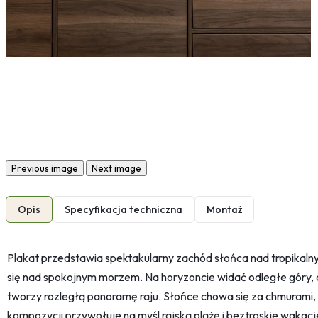
Previous image
Next image
Opis
Specyfikacja techniczna
Montaż
Plakat przedstawia spektakularny zachód słońca nad tropikal
się nad spokojnym morzem. Na horyzoncie widać odległe góry, a
tworzy rozległą panoramę raju. Słońce chowa się za chmurami, r
kompozycji przywołuje na myśl rajską plażę i beztroskie wakacj