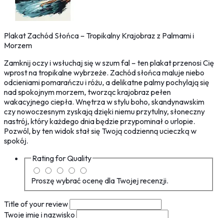
Plakat Zachód Słońca – Tropikalny Krajobraz z Palmami i
Morzem
Zamknij oczy i wsłuchaj się w szum fal – ten plakat przenosi Cię
wprost na tropikalne wybrzeże. Zachód słońca maluje niebo
odcieniami pomarańczu i różu, a delikatne palmy pochylają się
nad spokojnym morzem, tworząc krajobraz pełen
wakacyjnego ciepła. Wnętrza w stylu boho, skandynawskim
czy nowoczesnym zyskają dzięki niemu przytulny, słoneczny
nastrój, który każdego dnia będzie przypominał o urlopie.
Pozwól, by ten widok stał się Twoją codzienną ucieczką w
spokój.
Rating for
Quality
Proszę wybrać ocenę dla Twojej recenzji.
Title of your review
Twoje imię i nazwisko