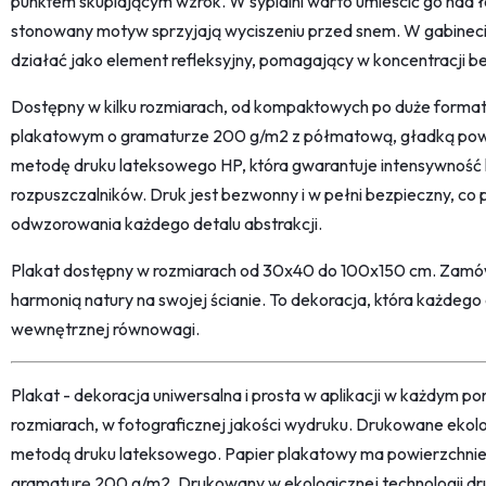
punktem skupiającym wzrok. W sypialni warto umieścić go nad ł
stonowany motyw sprzyjają wyciszeniu przed snem. W gabineci
działać jako element refleksyjny, pomagający w koncentracji b
Dostępny w kilku rozmiarach, od kompaktowych po duże forma
plakatowym o gramaturze 200 g/m2 z półmatową, gładką pow
metodę druku lateksowego HP, która gwarantuje intensywność k
rozpuszczalników. Druk jest bezwonny i w pełni bezpieczny, co 
odwzorowania każdego detalu abstrakcji.
Plakat dostępny w rozmiarach od 30x40 do 100x150 cm. Zamów 
harmonią natury na swojej ścianie. To dekoracja, która każdego 
wewnętrznej równowagi.
Plakat - dekoracja uniwersalna i prosta w aplikacji w każdym p
rozmiarach, w fotograficznej jakości wydruku. Drukowane ekol
metodą druku lateksowego. Papier plakatowy ma powierzchni
gramaturę 200 g/m2. Drukowany w ekologicznej technologii dr