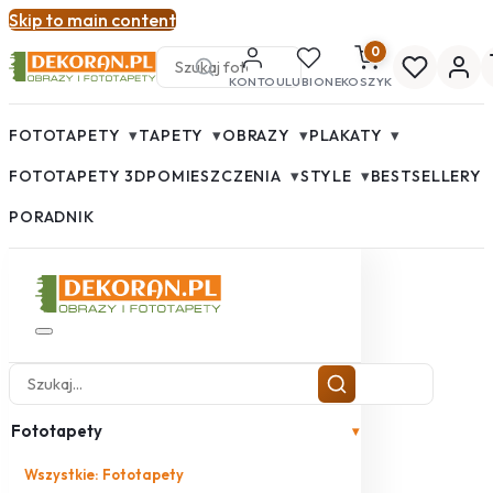
Skip to main content
0
KONTO
ULUBIONE
KOSZYK
▾
▾
▾
▾
FOTOTAPETY
TAPETY
OBRAZY
PLAKATY
▾
▾
FOTOTAPETY 3D
POMIESZCZENIA
STYLE
BESTSELLERY
PORADNIK
Fototapety
▾
Wszystkie: Fototapety