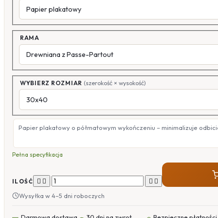
RAMA
WYBIERZ ROZMIAR
(szerokość × wysokość)
Papier plakatowy o półmatowym wykończeniu – minimalizuje odbicia
Pełna specyfikacja




ILOŚĆ
Wysyłka w 4–5 dni roboczych
Darmowa dostawa
30 dni na zwrot
Bezpieczne płatności