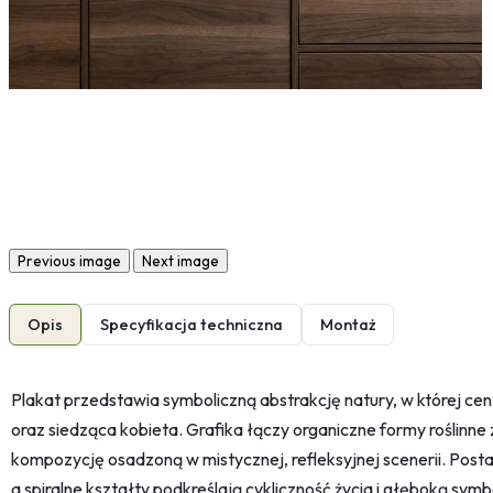
Previous image
Next image
Opis
Specyfikacja techniczna
Montaż
Plakat przedstawia symboliczną abstrakcję natury, w której c
oraz siedząca kobieta. Grafika łączy organiczne formy roślinne z
kompozycję osadzoną w mistycznej, refleksyjnej scenerii. Posta
a spiralne kształty podkreślają cykliczność życia i głęboką symb