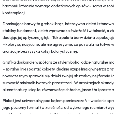
harmonii, która nie wymaga dodatkowych opisów – sama w sobie 
kontemplacji.
Dominujące barwy to głęboki brąz, intensywna zieleń i stonowan
stabilny fundament, zieleń wprowadza świeżość i witalność, a ż
dodając jej optycznej głębi. Taka paleta barw działa uspokajaj
– kolory są nasycone, ale nie agresywne, co pozwala na łatwe
aranżacje bez ryzyka kolizji kolorystycznej.
Grafika doskonale współgra ze stylem boho, gdzie naturalne mo
– spiralne linie i postać kobiety idealnie uzupełniają wnętrza z ra
nowoczesnym sprawdzi się dzięki swojej abstrakcyjnej formie i 
surowość minimalistycznych przestrzeni. W aranżacjach skan
akcent natury i ciepła, równoważąc chłodne, jasne tła i proste 
Plakat jest uniwersalny pod kątem pomieszczeń – w salonie spra
jego poziomy format (w zależności od wybranego rozmiaru) wypeł