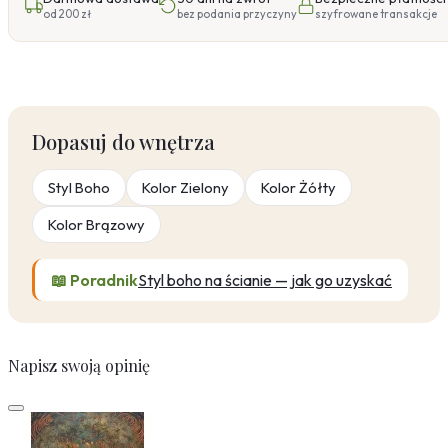
od 200 zł
bez podania przyczyny
szyfrowane transakcje
Dopasuj do wnętrza
Styl Boho
Kolor Zielony
Kolor Żółty
Kolor Brązowy
📖 Poradnik
Styl boho na ścianie — jak go uzyskać
Napisz swoją opinię