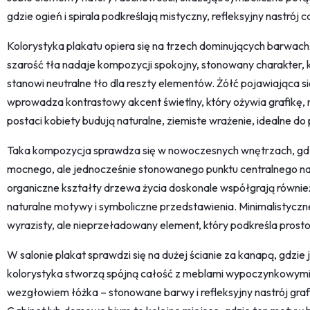
gdzie ogień i spirala podkreślają mistyczny, refleksyjny nastrój c
Kolorystyka plakatu opiera się na trzech dominujących barwach: 
szarość tła nadaje kompozycji spokojny, stonowany charakter, k
stanowi neutralne tło dla reszty elementów. Żółć pojawiająca się 
wprowadza kontrastowy akcent świetlny, który ożywia grafikę,
postaci kobiety budują naturalne, ziemiste wrażenie, idealne d
Taka kompozycja sprawdza się w nowoczesnych wnętrzach, gdz
mocnego, ale jednocześnie stonowanego punktu centralnego na śc
organiczne kształty drzewa życia doskonale współgrają również 
naturalne motywy i symboliczne przedstawienia. Minimalistyczne
wyrazisty, ale nieprzeładowany element, który podkreśla prostotę
W salonie plakat sprawdzi się na dużej ścianie za kanapą, gdzie
kolorystyka stworzą spójną całość z meblami wypoczynkowymi.
wezgłowiem łóżka – stonowane barwy i refleksyjny nastrój grafi