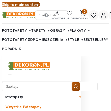
Skip to main content
0
KONTO
ULUBIONE
KOSZYK
▾
▾
▾
▾
FOTOTAPETY
TAPETY
OBRAZY
PLAKATY
▾
▾
FOTOTAPETY 3D
POMIESZCZENIA
STYLE
BESTSELLERY
PORADNIK
Fototapety
▾
Wszystkie: Fototapety