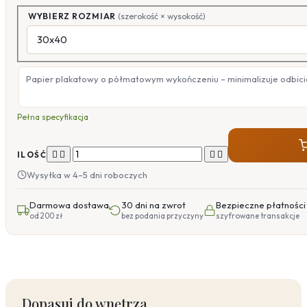
WYBIERZ ROZMIAR
(szerokość × wysokość)
Papier plakatowy o półmatowym wykończeniu – minimalizuje odbicia
Pełna specyfikacja




ILOŚĆ
Wysyłka w 4–5 dni roboczych
Darmowa dostawa
30 dni na zwrot
Bezpieczne płatności
od 200 zł
bez podania przyczyny
szyfrowane transakcje
Dopasuj do wnętrza