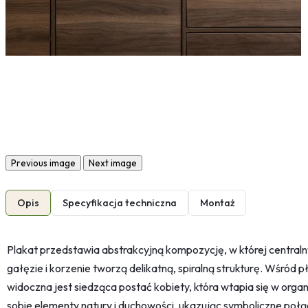
Previous image
Next image
Opis
Specyfikacja techniczna
Montaż
Plakat przedstawia abstrakcyjną kompozycję, w której centraln
gałęzie i korzenie tworzą delikatną, spiralną strukturę. Wśród pł
widoczna jest siedząca postać kobiety, która wtapia się w org
sobie elementy natury i duchowości, ukazując symboliczne połą