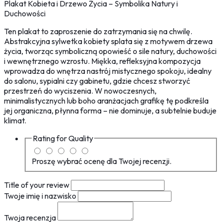
Plakat Kobieta i Drzewo Życia – Symbolika Natury i
Duchowości
Ten plakat to zaproszenie do zatrzymania się na chwilę.
Abstrakcyjna sylwetka kobiety splata się z motywem drzewa
życia, tworząc symboliczną opowieść o sile natury, duchowości
i wewnętrznego wzrostu. Miękka, refleksyjna kompozycja
wprowadza do wnętrza nastrój mistycznego spokoju, idealny
do salonu, sypialni czy gabinetu, gdzie chcesz stworzyć
przestrzeń do wyciszenia. W nowoczesnych,
minimalistycznych lub boho aranżacjach grafikę tę podkreśla
jej organiczna, płynna forma – nie dominuje, a subtelnie buduje
klimat.
Rating for
Quality
Proszę wybrać ocenę dla Twojej recenzji.
Title of your review
Twoje imię i nazwisko
Twoja recenzja