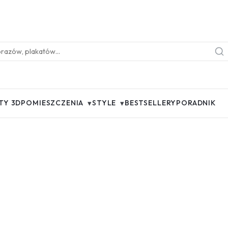
▾
▾
TY 3D
POMIESZCZENIA
STYLE
BESTSELLERY
PORADNIK