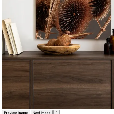
Previous image
Next image
