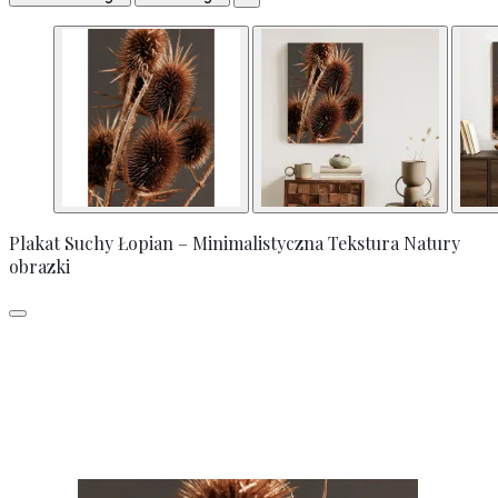
Plakat Suchy Łopian – Minimalistyczna Tekstura Natury
obrazki