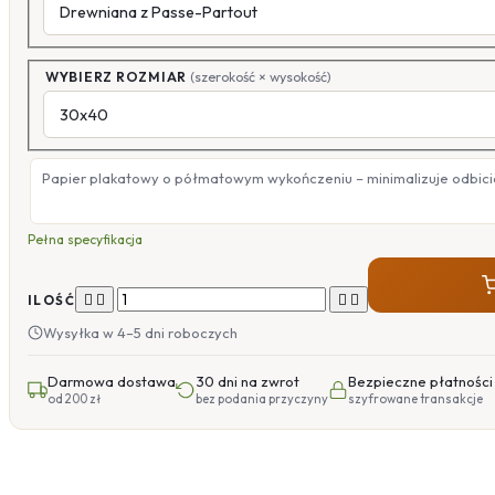
WYBIERZ ROZMIAR
(szerokość × wysokość)
Papier plakatowy o półmatowym wykończeniu – minimalizuje odbicia
Pełna specyfikacja




ILOŚĆ
Wysyłka w 4–5 dni roboczych
Darmowa dostawa
30 dni na zwrot
Bezpieczne płatności
od 200 zł
bez podania przyczyny
szyfrowane transakcje