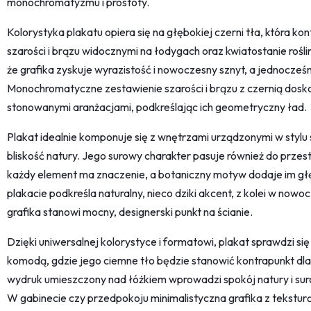
monochromatyzmu i prostoty.
Kolorystyka plakatu opiera się na głębokiej czerni tła, która kon
szarości i brązu widocznymi na łodygach oraz kwiatostanie rośl
że grafika zyskuje wyrazistość i nowoczesny sznyt, a jednocześ
Monochromatyczne zestawienie szarości i brązu z czernią dosk
stonowanymi aranżacjami, podkreślając ich geometryczny ład.
Plakat idealnie komponuje się z wnętrzami urządzonymi w stylu 
bliskość natury. Jego surowy charakter pasuje również do przest
każdy element ma znaczenie, a botaniczny motyw dodaje im głęb
plakacie podkreśla naturalny, nieco dziki akcent, z kolei w 
grafika stanowi mocny, designerski punkt na ścianie.
Dzięki uniwersalnej kolorystyce i formatowi, plakat sprawdzi się
komodą, gdzie jego ciemne tło będzie stanowić kontrapunkt dla 
wydruk umieszczony nad łóżkiem wprowadzi spokój natury i suro
W gabinecie czy przedpokoju minimalistyczna grafika z teksturą 