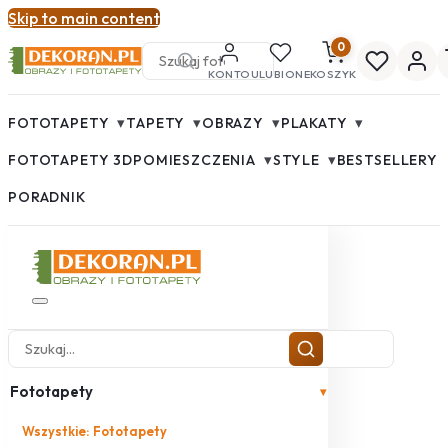
Skip to main content
0
KONTO
ULUBIONE
KOSZYK
▾
▾
▾
▾
FOTOTAPETY
TAPETY
OBRAZY
PLAKATY
▾
▾
FOTOTAPETY 3D
POMIESZCZENIA
STYLE
BESTSELLERY
PORADNIK
Fototapety
▾
Wszystkie: Fototapety