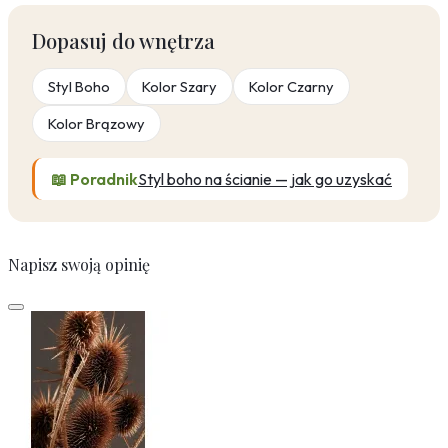
Dopasuj do wnętrza
Styl Boho
Kolor Szary
Kolor Czarny
Kolor Brązowy
📖 Poradnik
Styl boho na ścianie — jak go uzyskać
Napisz swoją opinię