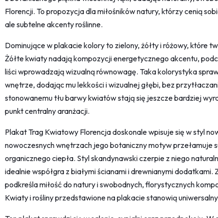
Florencji. To propozycja dla miłośników natury, którzy cenią so
ale subtelne akcenty roślinne.
Dominujące w plakacie kolory to zielony, żółty i różowy, które 
Żółte kwiaty nadają kompozycji energetycznego akcentu, podcz
liści wprowadzają wizualną równowagę. Taka kolorystyka sprawi
wnętrze, dodając mu lekkości i wizualnej głębi, bez przytłaczan
stonowanemu tłu barwy kwiatów stają się jeszcze bardziej wyraz
punkt centralny aranżacji.
Plakat Trag Kwiatowy Florencja doskonale wpisuje się w styl 
nowoczesnych wnętrzach jego botaniczny motyw przełamuje su
organicznego ciepła. Styl skandynawski czerpie z niego naturaln
idealnie współgra z białymi ścianami i drewnianymi dodatkami. 
podkreśla miłość do natury i swobodnych, florystycznych kompozy
Kwiaty i rośliny przedstawione na plakacie stanowią uniwersaln