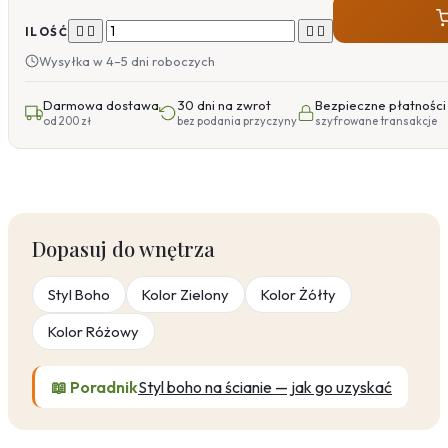




ILOŚĆ
Wysyłka w 4–5 dni roboczych
Darmowa dostawa
30 dni na zwrot
Bezpieczne płatności
od 200 zł
bez podania przyczyny
szyfrowane transakcje
Dopasuj do wnętrza
Styl Boho
Kolor Zielony
Kolor Żółty
Kolor Różowy
📖 Poradnik
Styl boho na ścianie — jak go uzyskać