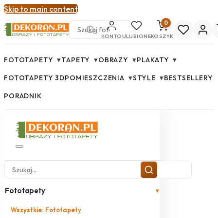
Skip to main content
0
KONTO
ULUBIONE
KOSZYK
▾
▾
▾
▾
FOTOTAPETY
TAPETY
OBRAZY
PLAKATY
▾
▾
FOTOTAPETY 3D
POMIESZCZENIA
STYLE
BESTSELLERY
PORADNIK
Fototapety
▾
Wszystkie: Fototapety