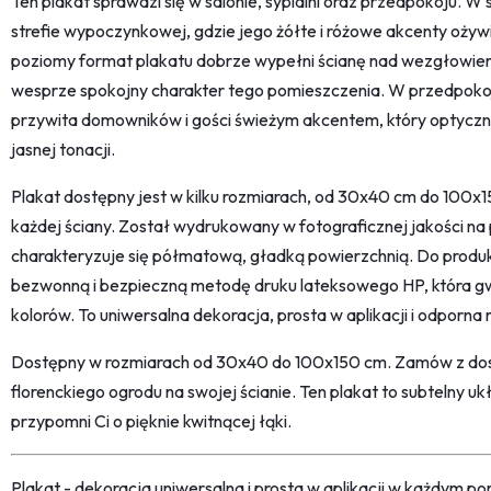
Ten plakat sprawdzi się w salonie, sypialni oraz przedpokoju. W 
strefie wypoczynkowej, gdzie jego żółte i różowe akcenty ożywi
poziomy format plakatu dobrze wypełni ścianę nad wezgłowiem 
wesprze spokojny charakter tego pomieszczenia. W przedpokoj
przywita domowników i gości świeżym akcentem, który optyczni
jasnej tonacji.
Plakat dostępny jest w kilku rozmiarach, od 30x40 cm do 100
każdej ściany. Został wydrukowany w fotograficznej jakości n
charakteryzuje się półmatową, gładką powierzchnią. Do produk
bezwonną i bezpieczną metodę druku lateksowego HP, która g
kolorów. To uniwersalna dekoracja, prosta w aplikacji i odporna
Dostępny w rozmiarach od 30x40 do 100x150 cm. Zamów z dosta
florenckiego ogrodu na swojej ścianie. Ten plakat to subtelny uk
przypomni Ci o pięknie kwitnącej łąki.
Plakat - dekoracja uniwersalna i prosta w aplikacji w każdym p