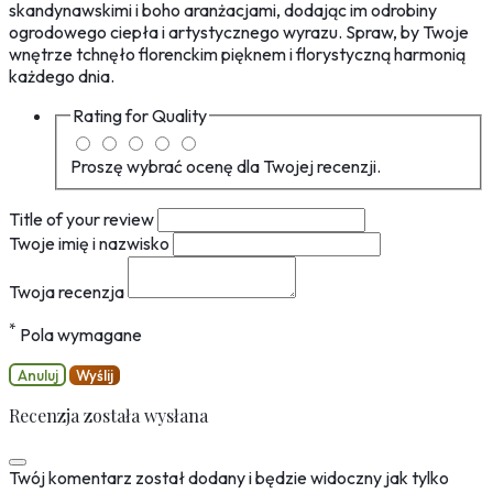
skandynawskimi i boho aranżacjami, dodając im odrobiny
ogrodowego ciepła i artystycznego wyrazu. Spraw, by Twoje
wnętrze tchnęło florenckim pięknem i florystyczną harmonią
każdego dnia.
Rating for
Quality
Proszę wybrać ocenę dla Twojej recenzji.
Title of your review
Twoje imię i nazwisko
Twoja recenzja
*
Pola wymagane
Anuluj
Wyślij
Recenzja została wysłana
Twój komentarz został dodany i będzie widoczny jak tylko