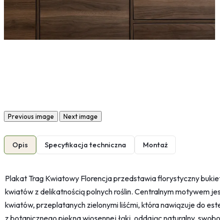
Previous image
Next image
Opis
Specyfikacja techniczna
Montaż
Plakat Trag Kwiatowy Florencja przedstawia florystyczny bukie
kwiatów z delikatnością polnych roślin. Centralnym motywem je
kwiatów, przeplatanych zielonymi liśćmi, która nawiązuje do est
z botanicznego piękna wiosennej łąki, oddając naturalny, swobo