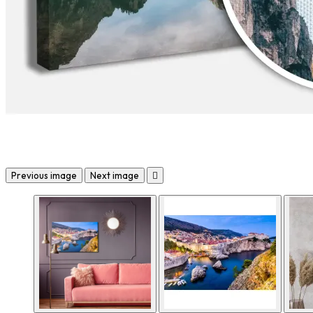
Previous image
Next image
