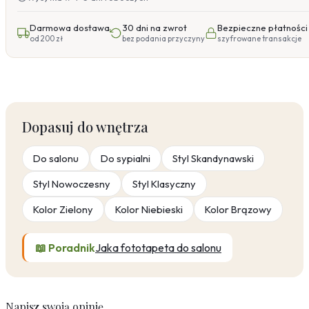
Darmowa dostawa
30 dni na zwrot
Bezpieczne płatności
od 200 zł
bez podania przyczyny
szyfrowane transakcje
Dopasuj do wnętrza
Do salonu
Do sypialni
Styl Skandynawski
Styl Nowoczesny
Styl Klasyczny
Kolor Zielony
Kolor Niebieski
Kolor Brązowy
📖 Poradnik
Jaka fototapeta do salonu
Napisz swoją opinię