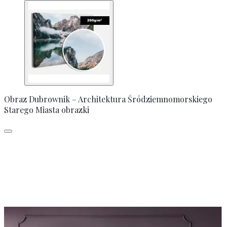
Obraz Dubrownik – Architektura Śródziemnomorskiego
Starego Miasta obrazki