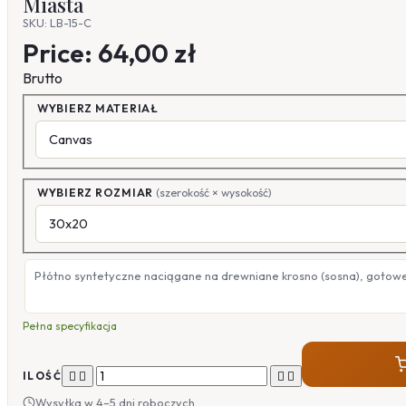
Miasta
SKU: LB-15-C
Price:
64,00 zł
Brutto
WYBIERZ MATERIAŁ
WYBIERZ ROZMIAR
(szerokość × wysokość)
Płótno syntetyczne naciągane na drewniane krosno (sosna), gotow
Pełna specyfikacja




ILOŚĆ
Wysyłka w 4–5 dni roboczych