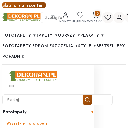
Skip to main content
0
KONTO
ULUBIONE
KOSZYK
▾
▾
▾
▾
FOTOTAPETY
TAPETY
OBRAZY
PLAKATY
▾
▾
FOTOTAPETY 3D
POMIESZCZENIA
STYLE
BESTSELLERY
PORADNIK
Fototapety
▾
Wszystkie: Fototapety