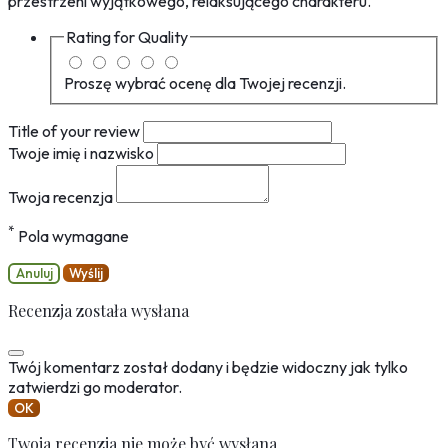
przestrzeni wyjątkowego, relaksującego charakteru.
Rating for
Quality
Proszę wybrać ocenę dla Twojej recenzji.
Title of your review
Twoje imię i nazwisko
Twoja recenzja
*
Pola wymagane
Anuluj
Wyślij
Recenzja została wysłana
Twój komentarz został dodany i będzie widoczny jak tylko
zatwierdzi go moderator.
OK
Twoja recenzja nie może być wysłana