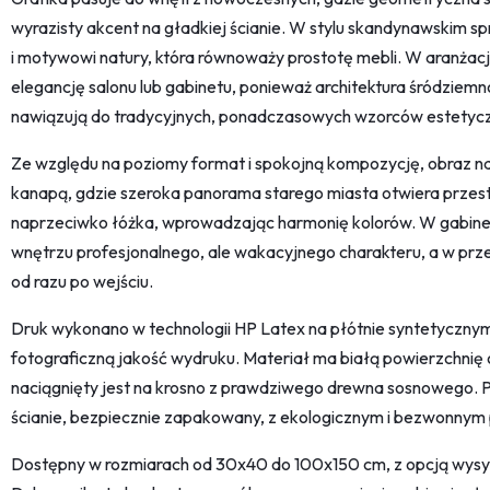
wyrazisty akcent na gładkiej ścianie. W stylu skandynawskim sp
i motywowi natury, która równoważy prostotę mebli. W aranżacj
elegancję salonu lub gabinetu, ponieważ architektura śródzie
nawiązują do tradycyjnych, ponadczasowych wzorców estetyc
Ze względu na poziomy format i spokojną kompozycję, obraz najl
kanapą, gdzie szeroka panorama starego miasta otwiera przestrz
naprzeciwko łóżka, wprowadzając harmonię kolorów. W gabinec
wnętrzu profesjonalnego, ale wakacyjnego charakteru, a w pr
od razu po wejściu.
Druk wykonano w technologii HP Latex na płótnie syntetyczny
fotograficzną jakość wydruku. Materiał ma białą powierzchnię o
naciągnięty jest na krosno z prawdziwego drewna sosnowego. P
ścianie, bezpiecznie zapakowany, z ekologicznym i bezwonnym 
Dostępny w rozmiarach od 30x40 do 100x150 cm, z opcją wysył