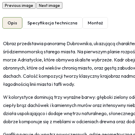
Previous image
Next image
Opis
Specyfikacja techniczna
Montaż
Obraz przedstawia panoramę Dubrownika, ukazującą charakter
śródziemnomorską starego miasta. Na pierwszym planie rozpośc
morze Adriatyckie, które obmywa skaliste wybrzeże. Kadr ob
obronnych, które od wieków chronią miasto, oraz gęstą zabud
dachach. Całość kompozycji tworzy klasyczny krajobraz nadmor
łagodnością linii miasta i tafli wody.
W kolorystyce dominują trzy wyraźne barwy: głęboki zielony odc
ciepły brąz dachówek i kamiennych murów oraz intensywny niebie
działa uspokajająco i dodaje wnętrzu naturalnego, słonecznego 
dobrze komponuje się z meblami w odcieniach drewna oraz dod
Grafika pasuje do wnętrz nowoczesnych, gdzie geometryczna str