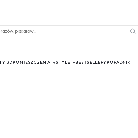
▾
▾
TY 3D
POMIESZCZENIA
STYLE
BESTSELLERY
PORADNIK