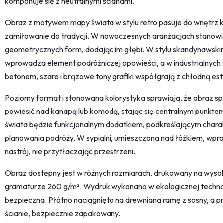
komponuje się z neutralnymi ścianami.
Obraz z motywem mapy świata w stylu retro pasuje do wnętrz kl
zamiłowanie do tradycji. W nowoczesnych aranżacjach stanowi 
geometrycznych form, dodając im głębi. W stylu skandynawskim
wprowadza element podróżniczej opowieści, a w industrialnych 
betonem, szare i brązowe tony grafiki współgrają z chłodną est
Poziomy format i stonowana kolorystyka sprawiają, że obraz sp
powiesić nad kanapą lub komodą, stając się centralnym punktem
świata będzie funkcjonalnym dodatkiem, podkreślającym charakt
planowania podróży. W sypialni, umieszczona nad łóżkiem, wp
nastrój, nie przytłaczając przestrzeni.
Obraz dostępny jest w różnych rozmiarach, drukowany na wysok
gramaturze 260 g/m². Wydruk wykonano w ekologicznej technolo
bezpieczna. Płótno naciągnięto na drewnianą ramę z sosny, a p
ścianie, bezpiecznie zapakowany.