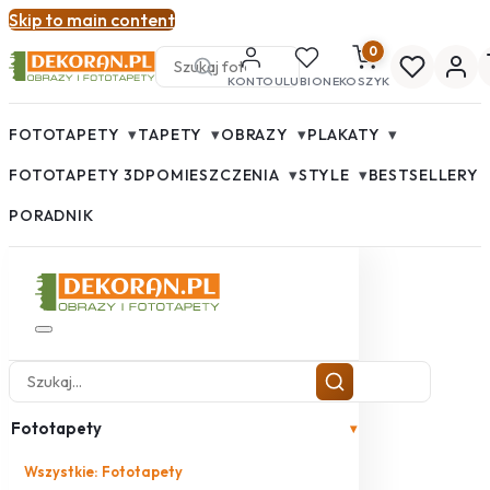
Skip to main content
0
KONTO
ULUBIONE
KOSZYK
▾
▾
▾
▾
FOTOTAPETY
TAPETY
OBRAZY
PLAKATY
▾
▾
FOTOTAPETY 3D
POMIESZCZENIA
STYLE
BESTSELLERY
PORADNIK
Fototapety
▾
Wszystkie: Fototapety