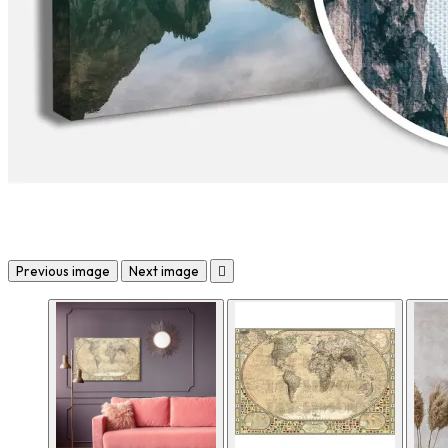
Previous image
Next image
