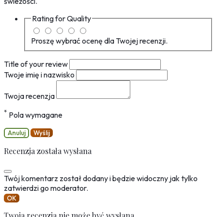
świeżości.
Rating for
Quality
Proszę wybrać ocenę dla Twojej recenzji.
Title of your review
Twoje imię i nazwisko
Twoja recenzja
*
Pola wymagane
Anuluj
Wyślij
Recenzja została wysłana
Twój komentarz został dodany i będzie widoczny jak tylko
zatwierdzi go moderator.
OK
Twoja recenzja nie może być wysłana