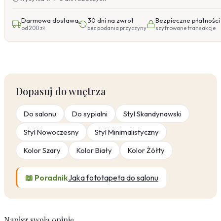
Darmowa dostawa
30 dni na zwrot
Bezpieczne płatności
od 200 zł
bez podania przyczyny
szyfrowane transakcje
Dopasuj do wnętrza
Do salonu
Do sypialni
Styl Skandynawski
Styl Nowoczesny
Styl Minimalistyczny
Kolor Szary
Kolor Biały
Kolor Żółty
📖 Poradnik
Jaka fototapeta do salonu
Napisz swoją opinię