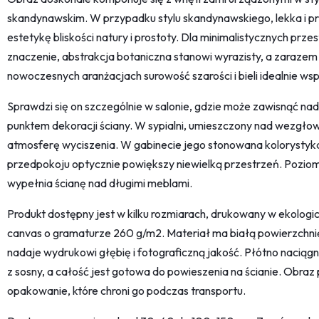
skandynawskim. W przypadku stylu skandynawskiego, lekka i p
estetykę bliskości natury i prostoty. Dla minimalistycznych prz
znaczenie, abstrakcja botaniczna stanowi wyrazisty, a zaraze
nowoczesnych aranżacjach surowość szarości i bieli idealnie w
Sprawdzi się on szczególnie w salonie, gdzie może zawisnąć nad
punktem dekoracji ściany. W sypialni, umieszczony nad wezgł
atmosferę wyciszenia. W gabinecie jego stonowana kolorystyka
przedpokoju optycznie powiększy niewielką przestrzeń. Poziom
wypełnia ścianę nad długimi meblami.
Produkt dostępny jest w kilku rozmiarach, drukowany w ekologic
canvas o gramaturze 260 g/m2. Materiał ma białą powierzchnię 
nadaje wydrukowi głębię i fotograficzną jakość. Płótno naciąg
z sosny, a całość jest gotowa do powieszenia na ścianie. Obra
opakowanie, które chroni go podczas transportu.