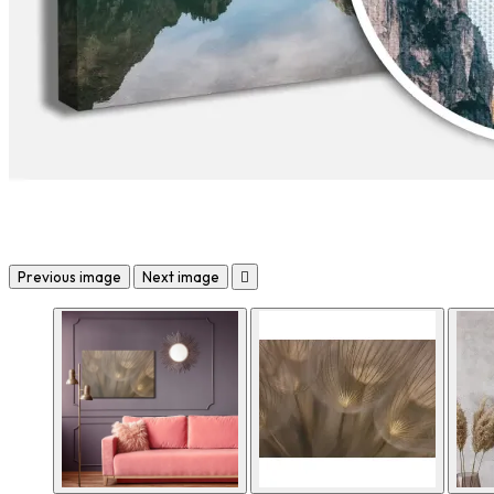
Previous image
Next image
