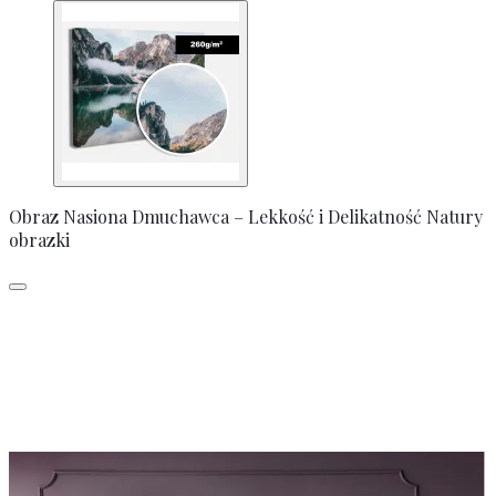
Obraz Nasiona Dmuchawca – Lekkość i Delikatność Natury
obrazki