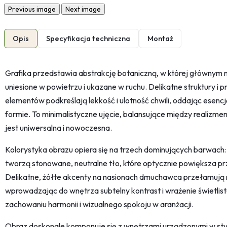
Previous image
Next image
Opis
Specyfikacja techniczna
Montaż
Grafika przedstawia abstrakcję botaniczną, w której główny
uniesione w powietrzu i ukazane w ruchu. Delikatne struktury i
elementów podkreślają lekkość i ulotność chwili, oddając esencję
formie. To minimalistyczne ujęcie, balansujące między realizme
jest uniwersalna i nowoczesna.
Kolorystyka obrazu opiera się na trzech dominujących barwach: biel
tworzą stonowane, neutralne tło, które optycznie powiększa prz
Delikatne, żółte akcenty na nasionach dmuchawca przełamuj
wprowadzając do wnętrza subtelny kontrast i wrażenie świetlist
zachowaniu harmonii i wizualnego spokoju w aranżacji.
Obraz doskonale komponuje się z wnętrzami urządzonymi w st