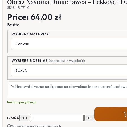
Obraz Nasiona Dmuchawca – Lekkość i De
SKU: LB-171-C
Price:
64,00 zł
Brutto
WYBIERZ MATERIAŁ
WYBIERZ ROZMIAR
(szerokość × wysokość)
Płótno syntetyczne naciągane na drewniane krosno (sosna), gotow
Pełna specyfikacja




ILOŚĆ
Wysyłka w 4–5 dni roboczych