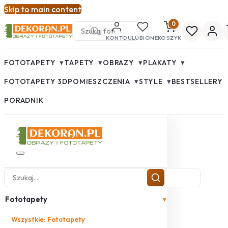
Skip to main content
0
KONTO
ULUBIONE
KOSZYK
▾
▾
▾
▾
FOTOTAPETY
TAPETY
OBRAZY
PLAKATY
▾
▾
FOTOTAPETY 3D
POMIESZCZENIA
STYLE
BESTSELLERY
PORADNIK
Fototapety
▾
Wszystkie: Fototapety