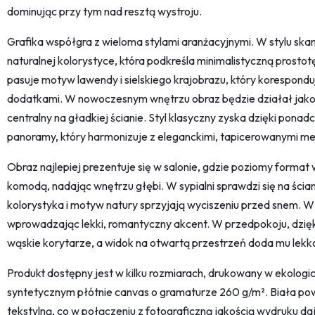
dominując przy tym nad resztą wystroju.
Grafika współgra z wieloma stylami aranżacyjnymi. W stylu skan
naturalnej kolorystyce, która podkreśla minimalistyczną prostot
pasuje motyw lawendy i sielskiego krajobrazu, który koresponduj
dodatkami. W nowoczesnym wnętrzu obraz będzie działał jako 
centralny na gładkiej ścianie. Styl klasyczny zyska dzięki po
panoramy, który harmonizuje z eleganckimi, tapicerowanymi me
Obraz najlepiej prezentuje się w salonie, gdzie poziomy format
komodą, nadając wnętrzu głębi. W sypialni sprawdzi się na ścia
kolorystyka i motyw natury sprzyjają wyciszeniu przed snem. W
wprowadzając lekki, romantyczny akcent. W przedpokoju, dzię
wąskie korytarze, a widok na otwartą przestrzeń doda mu lekko
Produkt dostępny jest w kilku rozmiarach, drukowany w ekologic
syntetycznym płótnie canvas o gramaturze 260 g/m². Biała pow
tekstylną, co w połączeniu z fotograficzną jakością wydruku daje