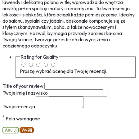
lawendy i delikatną polaną w tle, wprowadza do wnętrza
nastrój pełen spokoju natury i romantyzmu. To kwintesencja
lekkości i sielskości, która ociepli każde pomieszczenie. Idealny
do salonu, sypialni czy jadalni, doskonale komponuje się ze
stylem skandynawskim, boho, a także nowoczesnym i
klasycznym. Pozwól, by magia przyrody zamieszkała na
Twojej ścianie, tworząc przestrzeń do wyciszenia i
codziennego odpoczynku.
Rating for
Quality
Proszę wybrać ocenę dla Twojej recenzji.
Title of your review
Twoje imię i nazwisko
Twoja recenzja
*
Pola wymagane
Anuluj
Wyślij