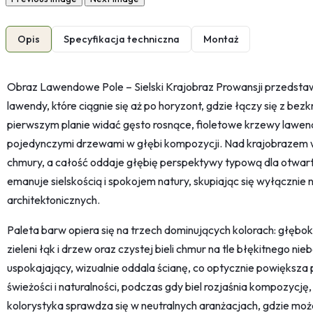
Opis
Specyfikacja techniczna
Montaż
Obraz Lawendowe Pole – Sielski Krajobraz Prowansji przedsta
lawendy, które ciągnie się aż po horyzont, gdzie łączy się z be
pierwszym planie widać gęsto rosnące, fioletowe krzewy lawend
pojedynczymi drzewami w głębi kompozycji. Nad krajobrazem wi
chmury, a całość oddaje głębię perspektywy typową dla otwart
emanuje sielskością i spokojem natury, skupiając się wyłącznie
architektonicznych.
Paleta barw opiera się na trzech dominujących kolorach: głębok
zieleni łąk i drzew oraz czystej bieli chmur na tle błękitnego nieb
uspokajający, wizualnie oddala ścianę, co optycznie powiększa 
świeżości i naturalności, podczas gdy biel rozjaśnia kompozycję
kolorystyka sprawdza się w neutralnych aranżacjach, gdzie moż