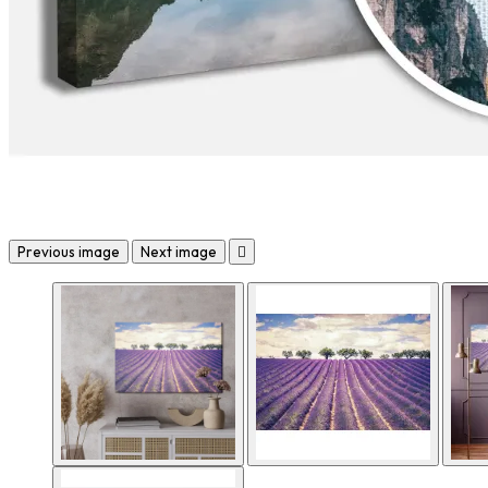
Previous image
Next image
