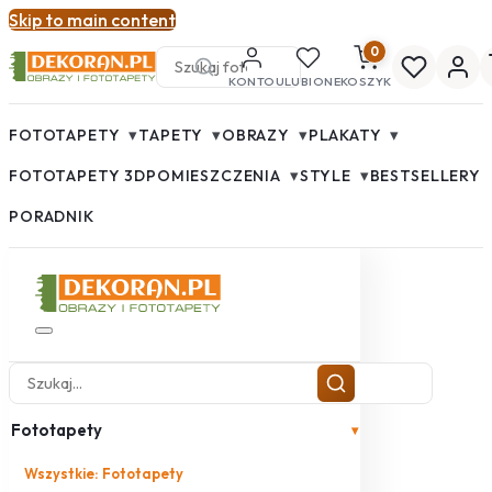
Skip to main content
0
KONTO
ULUBIONE
KOSZYK
▾
▾
▾
▾
FOTOTAPETY
TAPETY
OBRAZY
PLAKATY
▾
▾
FOTOTAPETY 3D
POMIESZCZENIA
STYLE
BESTSELLERY
PORADNIK
Fototapety
▾
Wszystkie: Fototapety