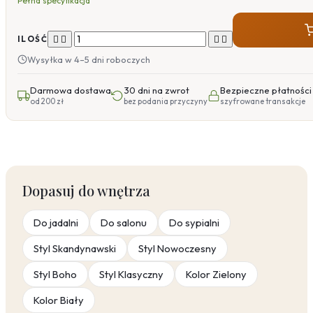
Pełna specyfikacja




ILOŚĆ
Wysyłka w 4–5 dni roboczych
Darmowa dostawa
30 dni na zwrot
Bezpieczne płatności
od 200 zł
bez podania przyczyny
szyfrowane transakcje
Dopasuj do wnętrza
Do jadalni
Do salonu
Do sypialni
Styl Skandynawski
Styl Nowoczesny
Styl Boho
Styl Klasyczny
Kolor Zielony
Kolor Biały