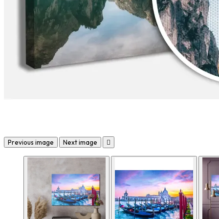
Previous image
Next image
