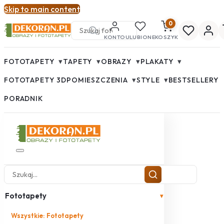
Skip to main content
0
KONTO
ULUBIONE
KOSZYK
▾
▾
▾
▾
FOTOTAPETY
TAPETY
OBRAZY
PLAKATY
▾
▾
FOTOTAPETY 3D
POMIESZCZENIA
STYLE
BESTSELLERY
PORADNIK
Fototapety
▾
Wszystkie: Fototapety