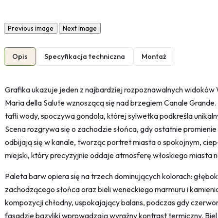
Previous image
Next image
Opis
Specyfikacja techniczna
Montaż
Grafika ukazuje jeden z najbardziej rozpoznawalnych widoków
Maria della Salute wznoszącą się nad brzegiem Canale Grande.
tafli wody, spoczywa gondola, której sylwetka podkreśla unikaln
Scena rozgrywa się o zachodzie słońca, gdy ostatnie promienie 
odbijają się w kanale, tworząc portret miasta o spokojnym, ciep
miejski, który precyzyjnie oddaje atmosferę włoskiego miasta 
Paleta barw opiera się na trzech dominujących kolorach: głęboki
zachodzącego słońca oraz bieli weneckiego marmuru i kamienia
kompozycji chłodny, uspokajający balans, podczas gdy czerwon
fasadzie bazyliki wprowadzają wyraźny kontrast termiczny. Biel 