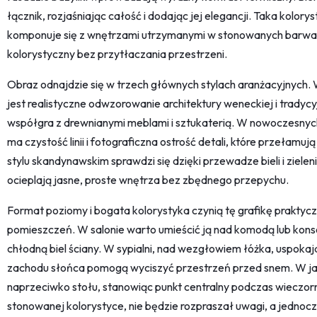
łącznik, rozjaśniając całość i dodając jej elegancji. Taka kolory
komponuje się z wnętrzami utrzymanymi w stonowanych barwach
kolorystyczny bez przytłaczania przestrzeni.
Obraz odnajdzie się w trzech głównych stylach aranżacyjnych.
jest realistyczne odwzorowanie architektury weneckiej i tradyc
współgra z drewnianymi meblami i sztukaterią. W nowoczesnyc
ma czystość linii i fotograficzna ostrość detali, które przełamu
stylu skandynawskim sprawdzi się dzięki przewadze bieli i zielen
ocieplają jasne, proste wnętrza bez zbędnego przepychu.
Format poziomy i bogata kolorystyka czynią tę grafikę prakt
pomieszczeń. W salonie warto umieścić ją nad komodą lub konso
chłodną biel ściany. W sypialni, nad wezgłowiem łóżka, uspokaja
zachodu słońca pomogą wyciszyć przestrzeń przed snem. W jada
naprzeciwko stołu, stanowiąc punkt centralny podczas wieczorn
stonowanej kolorystyce, nie będzie rozpraszał uwagi, a jednoc