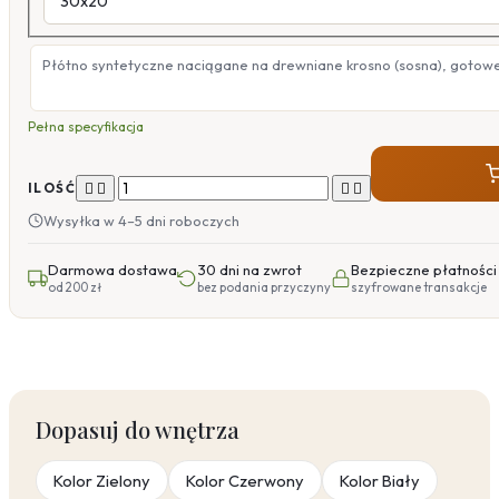
Płótno syntetyczne naciągane na drewniane krosno (sosna), gotow
Pełna specyfikacja




ILOŚĆ
Wysyłka w 4–5 dni roboczych
Darmowa dostawa
30 dni na zwrot
Bezpieczne płatności
od 200 zł
bez podania przyczyny
szyfrowane transakcje
Dopasuj do wnętrza
Kolor Zielony
Kolor Czerwony
Kolor Biały