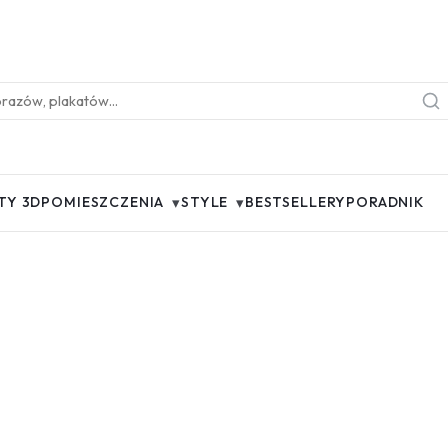
▾
▾
TY 3D
POMIESZCZENIA
STYLE
BESTSELLERY
PORADNIK