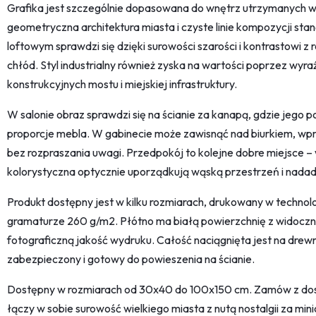
Grafika jest szczególnie dopasowana do wnętrz utrzymanych w
geometryczna architektura miasta i czyste linie kompozycji sta
loftowym sprawdzi się dzięki surowości szarości i kontrastowi z
chłód. Styl industrialny również zyska na wartości poprzez wy
konstrukcyjnych mostu i miejskiej infrastruktury.
W salonie obraz sprawdzi się na ścianie za kanapą, gdzie jego
proporcje mebla. W gabinecie może zawisnąć nad biurkiem, wpr
bez rozpraszania uwagi. Przedpokój to kolejne dobre miejsce 
kolorystyczna optycznie uporządkują wąską przestrzeń i nada
Produkt dostępny jest w kilku rozmiarach, drukowany w technol
gramaturze 260 g/m2. Płótno ma białą powierzchnię z widoczną
fotograficzną jakość wydruku. Całość naciągnięta jest na drewn
zabezpieczony i gotowy do powieszenia na ścianie.
Dostępny w rozmiarach od 30x40 do 100x150 cm. Zamów z dos
łączy w sobie surowość wielkiego miasta z nutą nostalgii za mi