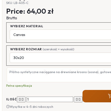
SKU: LB-405-C
Price:
64,00 zł
Brutto
WYBIERZ MATERIAŁ
WYBIERZ ROZMIAR
(szerokość × wysokość)
Płótno syntetyczne naciągane na drewniane krosno (sosna), gotow
Pełna specyfikacja




ILOŚĆ
Wysyłka w 4–5 dni roboczych