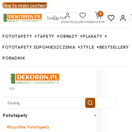
Skip to main content
0
KONTO
ULUBIONE
KOSZYK
▾
▾
▾
▾
FOTOTAPETY
TAPETY
OBRAZY
PLAKATY
▾
▾
FOTOTAPETY 3D
POMIESZCZENIA
STYLE
BESTSELLERY
PORADNIK
Fototapety
▾
Wszystkie: Fototapety