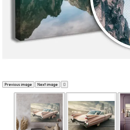
Previous image
Next image
