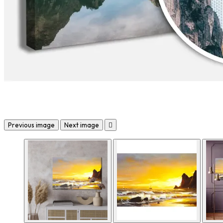
Previous image
Next image
