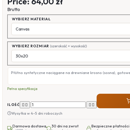
Price:
64,00 zł
Brutto
WYBIERZ MATERIAŁ
WYBIERZ ROZMIAR
(szerokość × wysokość)
Płótno syntetyczne naciągane na drewniane krosno (sosna), gotow
Pełna specyfikacja




ILOŚĆ
Wysyłka w 4–5 dni roboczych
Darmowa dostawa
30 dni na zwrot
Bezpieczne płatności