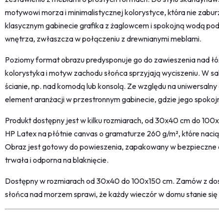
motywowi morza i minimalistycznej kolorystyce, która nie zaburza
klasycznym gabinecie grafika z żaglowcem i spokojną wodą podk
wnętrza, zwłaszcza w połączeniu z drewnianymi meblami.
Poziomy format obrazu predysponuje go do zawieszenia nad łóż
kolorystyka i motyw zachodu słońca sprzyjają wyciszeniu. W sal
ścianie, np. nad komodą lub konsolą. Ze względu na uniwersalny
element aranżacji w przestronnym gabinecie, gdzie jego spokoj
Produkt dostępny jest w kilku rozmiarach, od 30x40 cm do 100
HP Latex na płótnie canvas o gramaturze 260 g/m², które nacią
Obraz jest gotowy do powieszenia, zapakowany w bezpieczne 
trwała i odporna na blaknięcie.
Dostępny w rozmiarach od 30x40 do 100x150 cm. Zamów z dos
słońca nad morzem sprawi, że każdy wieczór w domu stanie się 