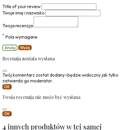
Title of your review
Twoje imię i nazwisko
Twoja recenzja
*
Pola wymagane
Anuluj
Wyślij
Recenzja została wysłana
Twój komentarz został dodany i będzie widoczny jak tylko
zatwierdzi go moderator.
OK
Twoja recenzja nie może być wysłana
OK
4 innych produktów w tej samej