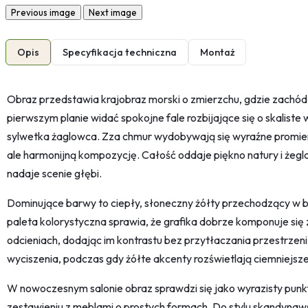
Previous image
Next image
Opis
Specyfikacja techniczna
Montaż
Obraz przedstawia krajobraz morski o zmierzchu, gdzie zachód s
pierwszym planie widać spokojne fale rozbijające się o skalist
sylwetka żaglowca. Zza chmur wydobywają się wyraźne promien
ale harmonijną kompozycję. Całość oddaje piękno natury i żegl
nadaje scenie głębi.
Dominujące barwy to ciepły, słoneczny żółty przechodzący w b
paleta kolorystyczna sprawia, że grafika dobrze komponuje si
odcieniach, dodając im kontrastu bez przytłaczania przestrzen
wyciszenia, podczas gdy żółte akcenty rozświetlają ciemniejsz
W nowoczesnym salonie obraz sprawdzi się jako wyrazisty punkt 
zestawieniu z meblami o prostych formach. Do stylu skandynaw