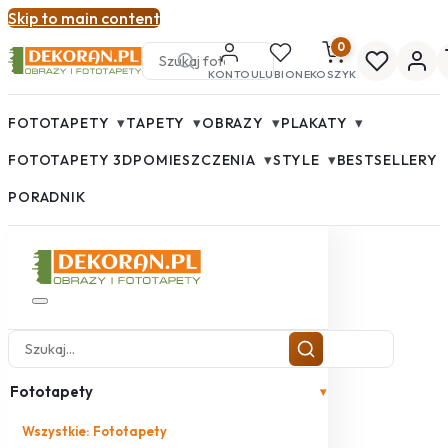
Skip to main content
0
KONTO
ULUBIONE
KOSZYK
▾
▾
▾
▾
FOTOTAPETY
TAPETY
OBRAZY
PLAKATY
▾
▾
FOTOTAPETY 3D
POMIESZCZENIA
STYLE
BESTSELLERY
PORADNIK
Fototapety
▾
Wszystkie: Fototapety