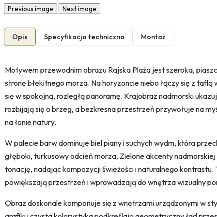
Previous image
Next image
Opis
Specyfikacja techniczna
Montaż
Motywem przewodnim obrazu Rajska Plaża jest szeroka, piaszc
stronę błękitnego morza. Na horyzoncie niebo łączy się z tafl
się w spokojną, rozległą panoramę. Krajobraz nadmorski ukazuj
rozbijają się o brzeg, a bezkresna przestrzeń przywołuje na my
na łonie natury.
W palecie barw dominuje biel piany i suchych wydm, która przec
głęboki, turkusowy odcień morza. Zielone akcenty nadmorskiej 
tonację, nadając kompozycji świeżości i naturalnego kontrastu.
powiększają przestrzeń i wprowadzają do wnętrza wizualny por
Obraz doskonale komponuje się z wnętrzami urządzonymi w st
grafiki i czysta kolorystyka podkreślają geometryczny ład prze