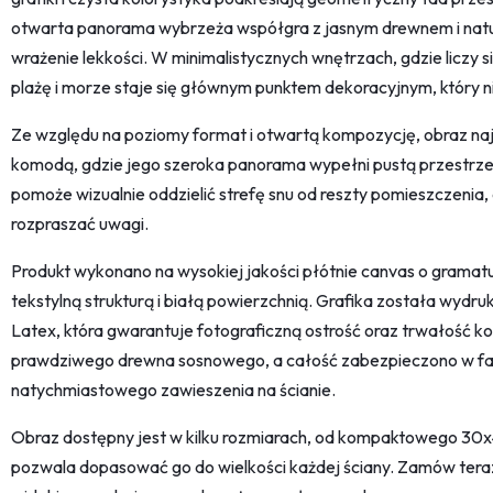
otwarta panorama wybrzeża współgra z jasnym drewnem i natu
wrażenie lekkości. W minimalistycznych wnętrzach, gdzie liczy 
plażę i morze staje się głównym punktem dekoracyjnym, który ni
Ze względu na poziomy format i otwartą kompozycję, obraz najle
komodą, gdzie jego szeroka panorama wypełni pustą przestrzeń
pomoże wizualnie oddzielić strefę snu od reszty pomieszczenia,
rozpraszać uwagi.
Produkt wykonano na wysokiej jakości płótnie canvas o gramatu
tekstylną strukturą i białą powierzchnią. Grafika została wydr
Latex, która gwarantuje fotograficzną ostrość oraz trwałość ko
prawdziwego drewna sosnowego, a całość zabezpieczono w f
natychmiastowego zawieszenia na ścianie.
Obraz dostępny jest w kilku rozmiarach, od kompaktowego 30
pozwala dopasować go do wielkości każdej ściany. Zamów teraz 