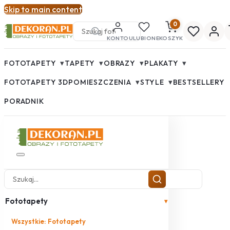
Skip to main content
0
KONTO
ULUBIONE
KOSZYK
▾
▾
▾
▾
FOTOTAPETY
TAPETY
OBRAZY
PLAKATY
▾
▾
FOTOTAPETY 3D
POMIESZCZENIA
STYLE
BESTSELLERY
PORADNIK
Fototapety
▾
Wszystkie: Fototapety