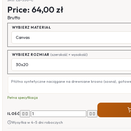
Price:
64,00 zł
Brutto
WYBIERZ MATERIAŁ
WYBIERZ ROZMIAR
(szerokość × wysokość)
Płótno syntetyczne naciągane na drewniane krosno (sosna), gotow
Pełna specyfikacja




ILOŚĆ
Wysyłka w 4–5 dni roboczych