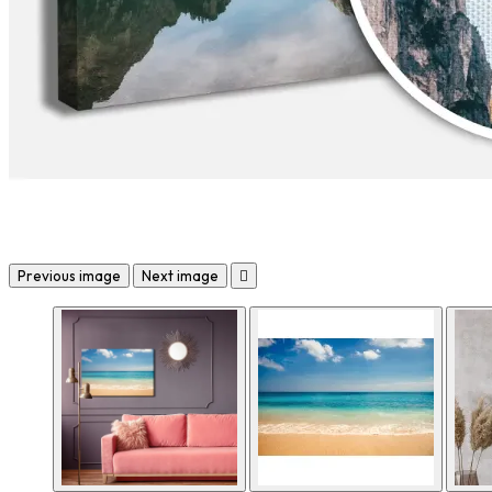
Previous image
Next image
