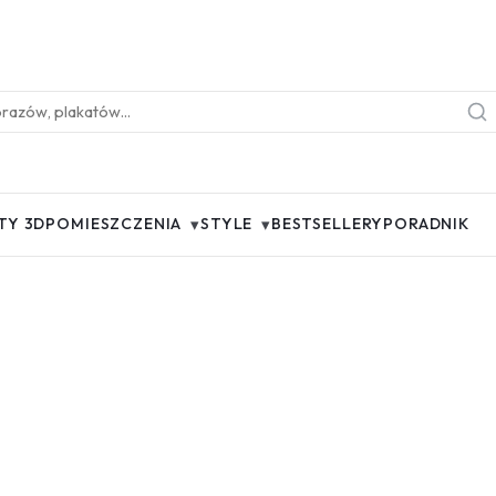
▾
▾
TY 3D
POMIESZCZENIA
STYLE
BESTSELLERY
PORADNIK