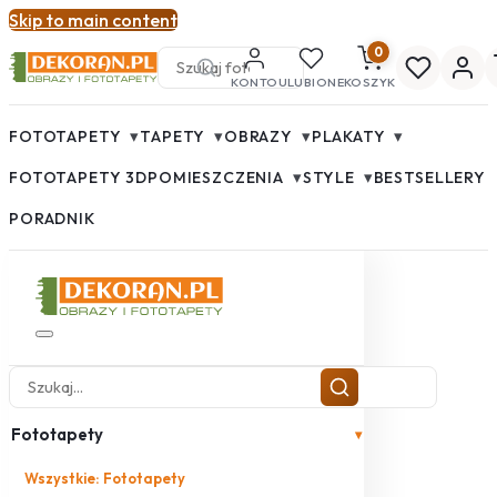
Skip to main content
0
KONTO
ULUBIONE
KOSZYK
▾
▾
▾
▾
FOTOTAPETY
TAPETY
OBRAZY
PLAKATY
▾
▾
FOTOTAPETY 3D
POMIESZCZENIA
STYLE
BESTSELLERY
PORADNIK
Fototapety
▾
Wszystkie: Fototapety