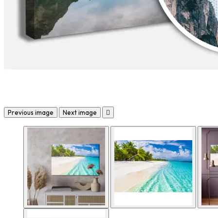
Previous image
Next image
