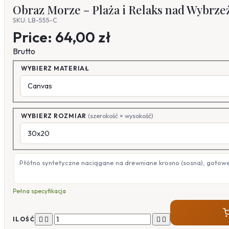
Obraz Morze – Plaża i Relaks nad Wybrz
SKU: LB-555-C
Price:
64,00 zł
Brutto
WYBIERZ MATERIAŁ
WYBIERZ ROZMIAR
(szerokość × wysokość)
Płótno syntetyczne naciągane na drewniane krosno (sosna), gotow
Pełna specyfikacja




ILOŚĆ