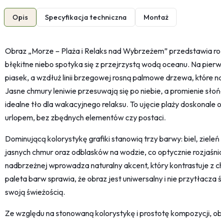
Opis
Specyfikacja techniczna
Montaż
Obraz „Morze – Plaża i Relaks nad Wybrzeżem” przedstawia roz
błękitne niebo spotyka się z przejrzystą wodą oceanu. Na pierw
piasek, a wzdłuż linii brzegowej rosną palmowe drzewa, które na
Jasne chmury leniwie przesuwają się po niebie, a promienie sł
idealne tło dla wakacyjnego relaksu. To ujęcie plaży doskonale 
urlopem, bez zbędnych elementów czy postaci.
Dominującą kolorystykę grafiki stanowią trzy barwy: biel, zieleń i
jasnych chmur oraz odblasków na wodzie, co optycznie rozjaśnia
nadbrzeżnej wprowadza naturalny akcent, który kontrastuje z 
paleta barw sprawia, że obraz jest uniwersalny i nie przytłacza
swoją świeżością.
Ze względu na stonowaną kolorystykę i prostotę kompozycji, o