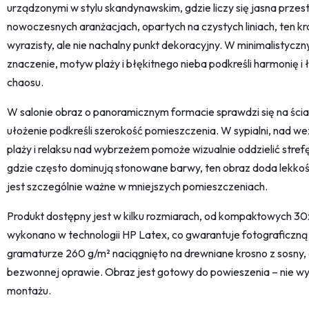
urządzonymi w stylu skandynawskim, gdzie liczy się jasna przes
nowoczesnych aranżacjach, opartych na czystych liniach, ten k
wyrazisty, ale nie nachalny punkt dekoracyjny. W minimalistyc
znaczenie, motyw plaży i błękitnego nieba podkreśli harmonię
chaosu.
W salonie obraz o panoramicznym formacie sprawdzi się na ści
ułożenie podkreśli szerokość pomieszczenia. W sypialni, nad 
plaży i relaksu nad wybrzeżem pomoże wizualnie oddzielić strefę
gdzie często dominują stonowane barwy, ten obraz doda lekkośc
jest szczególnie ważne w mniejszych pomieszczeniach.
Produkt dostępny jest w kilku rozmiarach, od kompaktowych 
wykonano w technologii HP Latex, co gwarantuje fotograficzną 
gramaturze 260 g/m² naciągnięto na drewniane krosno z sosny,
bezwonnej oprawie. Obraz jest gotowy do powieszenia – nie 
montażu.