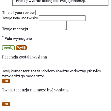
Proszę wybrać ocenę dla Twojej recenzji.
Title of your review
Twoje imię i nazwisko
Twoja recenzja
*
Pola wymagane
Anuluj
Wyślij
Recenzja została wysłana
Twój komentarz został dodany i będzie widoczny jak tylko
zatwierdzi go moderator.
OK
Twoja recenzja nie może być wysłana
OK