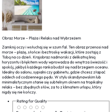
Obraz Morze – Plaża i Relaks nad Wybrzeżem
Zamknij oczy i wsłuchaj się w szum fal. Ten obraz przenosi nad
morze – plażę, słońce i beztroskę wakacji, które zostają z
Tobą na co dzień. Krajobraz nadmorski z delikatną linią
horyzontu i błękitem wody wprowadza do wnętrza świeżość i
spokój, jakbyś każdego ranka budził się nad brzegiem oceanu.
Idealny do salonu, sypialni czy gabinetu, gdzie chcesz złapać
oddech od codziennego pędu. W stylu skandynawskim lub
minimalistycznym stanie się subtelnym oknem na tropikalny
relaks – bez zbędnych słów, za to z klimatem urlopu, który
nigdy się nie kończy.
Rating for
Quality