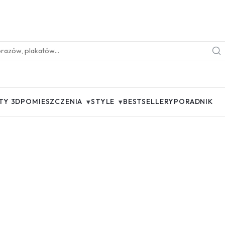
▾
▾
TY 3D
POMIESZCZENIA
STYLE
BESTSELLERY
PORADNIK