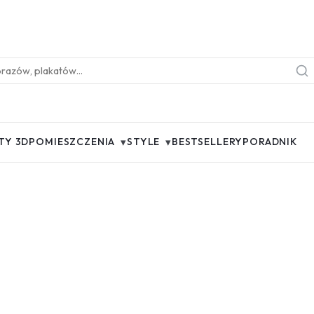
▾
▾
TY 3D
POMIESZCZENIA
STYLE
BESTSELLERY
PORADNIK