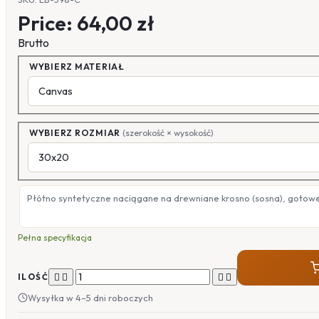
Price:
64,00 zł
Brutto
WYBIERZ MATERIAŁ
WYBIERZ ROZMIAR
(szerokość × wysokość)
Płótno syntetyczne naciągane na drewniane krosno (sosna), gotow
Pełna specyfikacja




ILOŚĆ
Wysyłka w 4–5 dni roboczych