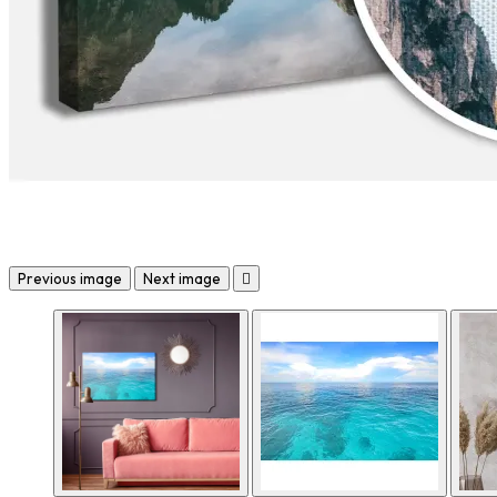
Previous image
Next image
