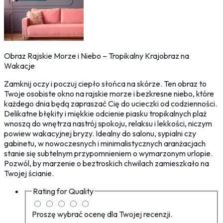
Obraz Rajskie Morze i Niebo – Tropikalny Krajobraz na
Wakacje
Zamknij oczy i poczuj ciepło słońca na skórze. Ten obraz to
Twoje osobiste okno na rajskie morze i bezkresne niebo, które
każdego dnia będą zapraszać Cię do ucieczki od codzienności.
Delikatne błękity i miękkie odcienie piasku tropikalnych plaż
wnoszą do wnętrza nastrój spokoju, relaksu i lekkości, niczym
powiew wakacyjnej bryzy. Idealny do salonu, sypialni czy
gabinetu, w nowoczesnych i minimalistycznych aranżacjach
stanie się subtelnym przypomnieniem o wymarzonym urlopie.
Pozwól, by marzenie o beztroskich chwilach zamieszkało na
Twojej ścianie.
Rating for
Quality
Proszę wybrać ocenę dla Twojej recenzji.