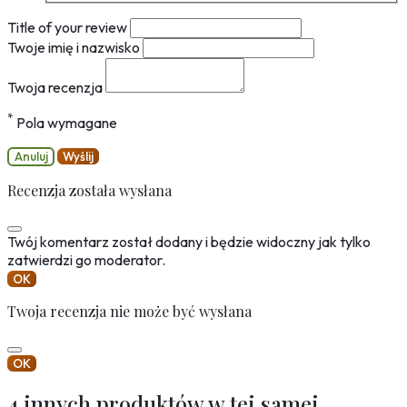
Title of your review
Twoje imię i nazwisko
Twoja recenzja
*
Pola wymagane
Anuluj
Wyślij
Recenzja została wysłana
Twój komentarz został dodany i będzie widoczny jak tylko
zatwierdzi go moderator.
OK
Twoja recenzja nie może być wysłana
OK
4 innych produktów w tej samej