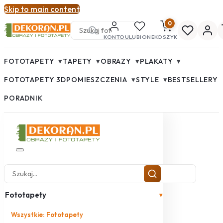
Skip to main content
0
KONTO
ULUBIONE
KOSZYK
▾
▾
▾
▾
FOTOTAPETY
TAPETY
OBRAZY
PLAKATY
▾
▾
FOTOTAPETY 3D
POMIESZCZENIA
STYLE
BESTSELLERY
PORADNIK
Fototapety
▾
Wszystkie: Fototapety