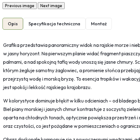
Previous image
Next image
Opis
Specyfikacja techniczna
Montaż
Grafika przedstawia panoramiczny widok na rajskie morze i nieb
w jasny horyzont. Na pierwszym planie widać fragment piaszczy
palmami, a nad spokojną taflą wody unoszą się jasne chmury. S
którym żegluje samotny żaglowiec, a promienie słońca przebija
przejrzystą wodę i morską bryzę. To esencja tropików i wakac
jest spokój i lekkość rajskiego krajobrazu.
W kolorystyce dominuje błękit w kilku odcieniach – od bladego 
Biel piany morskiej i jasnych chmur kontrastuje z soczystą zielen
oparta na chłodnych tonach, optycznie powiększa przestrzeń i
oraz czystości, co jest pożądane w pomieszczeniach o ogranic
Obraz doskonale komponuje się z nowoczesnymi wnętrzami, gd