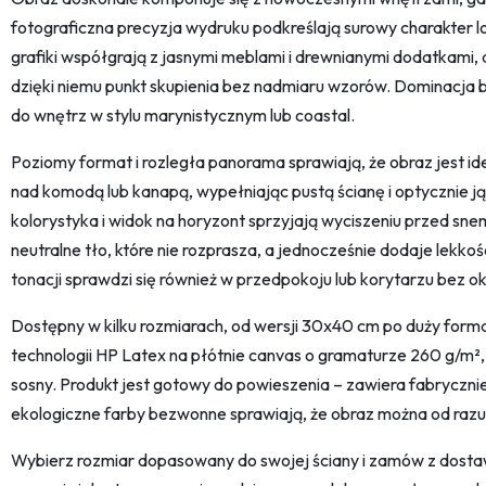
fotograficzna precyzja wydruku podkreślają surowy charakter lof
grafiki współgrają z jasnymi meblami i drewnianymi dodatkami, 
dzięki niemu punkt skupienia bez nadmiaru wzorów. Dominacja błę
do wnętrz w stylu marynistycznym lub coastal.
Poziomy format i rozległa panorama sprawiają, że obraz jest id
nad komodą lub kanapą, wypełniając pustą ścianę i optycznie ją
kolorystyka i widok na horyzont sprzyjają wyciszeniu przed snem
neutralne tło, które nie rozprasza, a jednocześnie dodaje lekkośc
tonacji sprawdzi się również w przedpokoju lub korytarzu bez ok
Dostępny w kilku rozmiarach, od wersji 30x40 cm po duży fo
technologii HP Latex na płótnie canvas o gramaturze 260 g/m²,
sosny. Produkt jest gotowy do powieszenia – zawiera fabryczn
ekologiczne farby bezwonne sprawiają, że obraz można od razu u
Wybierz rozmiar dopasowany do swojej ściany i zamów z dostaw