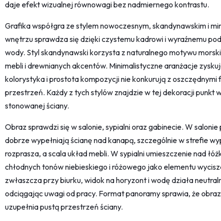
daje efekt wizualnej równowagi bez nadmiernego kontrastu.
Grafika współgra ze stylem nowoczesnym, skandynawskim i m
wnętrzu sprawdza się dzięki czystemu kadrowi i wyraźnemu podzi
wody. Styl skandynawski korzysta z naturalnego motywu morskie
mebli i drewnianych akcentów. Minimalistyczne aranżacje zysku
kolorystyka i prostota kompozycji nie konkurują z oszczędnymi 
przestrzeń. Każdy z tych stylów znajdzie w tej dekoracji punkt 
stonowanej ściany.
Obraz sprawdzi się w salonie, sypialni oraz gabinecie. W salon
dobrze wypełniają ścianę nad kanapą, szczególnie w strefie w
rozprasza, a scala układ mebli. W sypialni umieszczenie nad ł
chłodnych tonów niebieskiego i różowego jako elementu wycis
zwłaszcza przy biurku, widok na horyzont i wodę działa neutraln
odciągając uwagi od pracy. Format panoramy sprawia, że obraz 
uzupełnia pustą przestrzeń ściany.