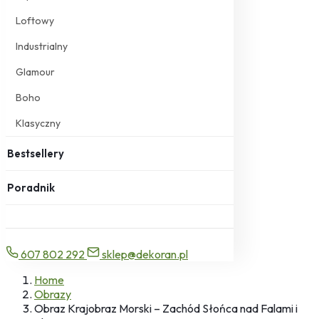
Loftowy
Industrialny
Glamour
Boho
Klasyczny
Bestsellery
Poradnik
607 802 292
sklep@dekoran.pl
Home
Obrazy
Obraz Krajobraz Morski – Zachód Słońca nad Falami i