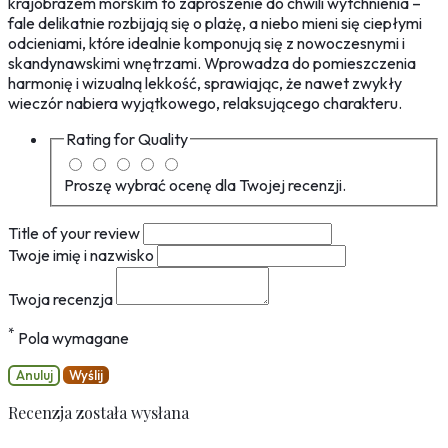
krajobrazem morskim to zaproszenie do chwili wytchnienia –
fale delikatnie rozbijają się o plażę, a niebo mieni się ciepłymi
odcieniami, które idealnie komponują się z nowoczesnymi i
skandynawskimi wnętrzami. Wprowadza do pomieszczenia
harmonię i wizualną lekkość, sprawiając, że nawet zwykły
wieczór nabiera wyjątkowego, relaksującego charakteru.
Rating for
Quality
Proszę wybrać ocenę dla Twojej recenzji.
Title of your review
Twoje imię i nazwisko
Twoja recenzja
*
Pola wymagane
Anuluj
Wyślij
Recenzja została wysłana