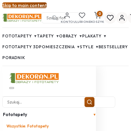
Skip to main content
0
KONTO
ULUBIONE
KOSZYK
▾
▾
▾
▾
FOTOTAPETY
TAPETY
OBRAZY
PLAKATY
▾
▾
FOTOTAPETY 3D
POMIESZCZENIA
STYLE
BESTSELLERY
PORADNIK
Fototapety
▾
Wszystkie: Fototapety