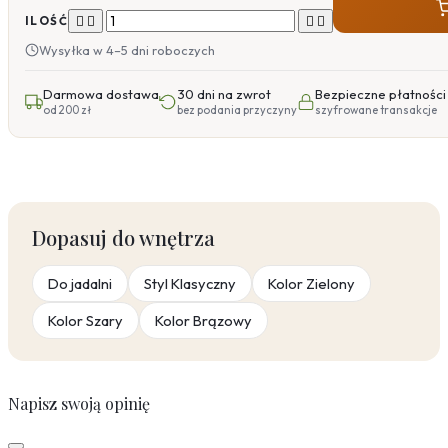




ILOŚĆ
Wysyłka w 4–5 dni roboczych
Darmowa dostawa
30 dni na zwrot
Bezpieczne płatności
od 200 zł
bez podania przyczyny
szyfrowane transakcje
Dopasuj do wnętrza
Do jadalni
Styl Klasyczny
Kolor Zielony
Kolor Szary
Kolor Brązowy
Napisz swoją opinię