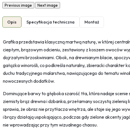
Previous image
Next image
Opis
Specyfikacja techniczna
Montaż
Grafika przedstawia klasyczną martwą naturę, w której central
ciepłym, brązowym odcieniu, zestawiony z koszem owoców wyp
dojrzałymi brzoskwiniami. Obok, na drewnianym blacie, spoczyw
gałązka winorośli, co podkreśla naturalny, zbieracki charakter 
duchu tradycyjnego malarstwa, nawiązującego do tematu winobr
nowoczesnych dodatków.
Dominujące barwy to głęboka szarość tła, która nadaje scenie 
ziemisty brąz drewna i dzbanka, przełamany soczystą zielenią liś
sprawia, że obraz nie przytłacza wnętrza, ale staje się jego 
i brązy działają uspokajająco, podczas gdy zielone akcenty jagó
nie wprowadzając przy tym wizualnego chaosu.