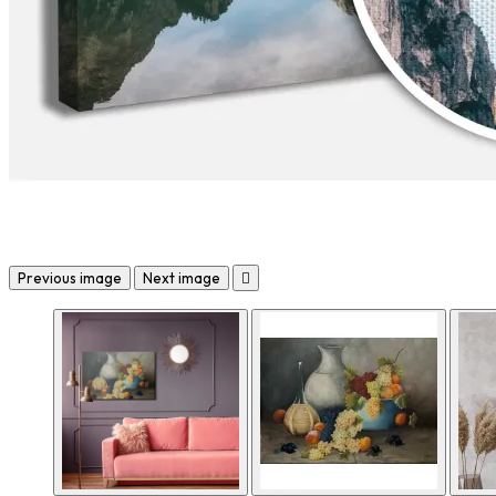
Previous image
Next image
