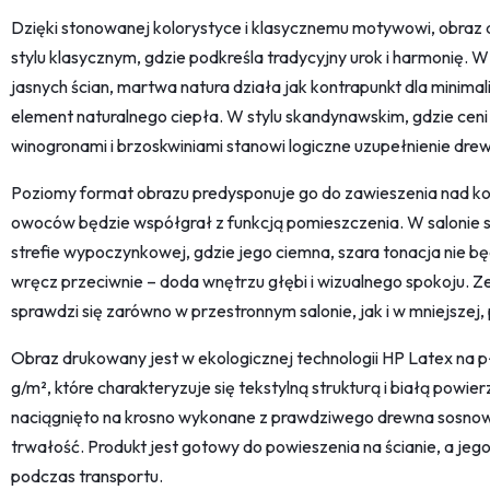
Dzięki stonowanej kolorystyce i klasycznemu motywowi, obraz 
stylu klasycznym, gdzie podkreśla tradycyjny urok i harmonię. 
jasnych ścian, martwa natura działa jak kontrapunkt dla minim
element naturalnego ciepła. W stylu skandynawskim, gdzie ceni si
winogronami i brzoskwiniami stanowi logiczne uzupełnienie drew
Poziomy format obrazu predysponuje go do zawieszenia nad ko
owoców będzie współgrał z funkcją pomieszczenia. W salonie sp
strefie wypoczynkowej, gdzie jego ciemna, szara tonacja nie b
wręcz przeciwnie – doda wnętrzu głębi i wizualnego spokoju. Z
sprawdzi się zarówno w przestronnym salonie, jak i w mniejszej, p
Obraz drukowany jest w ekologicznej technologii HP Latex na 
g/m², które charakteryzuje się tekstylną strukturą i białą powie
naciągnięto na krosno wykonane z prawdziwego drewna sosnowe
trwałość. Produkt jest gotowy do powieszenia na ścianie, a je
podczas transportu.