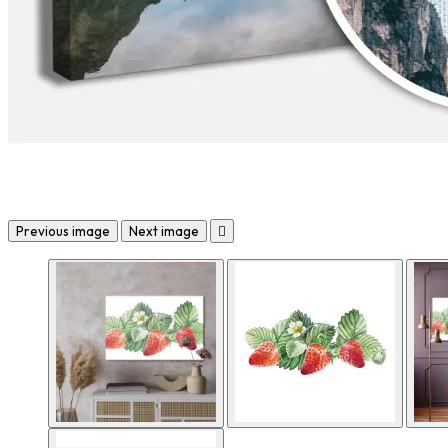
Previous image
Next image
