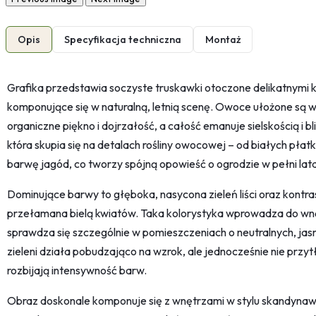
Opis
Specyfikacja techniczna
Montaż
Grafika przedstawia soczyste truskawki otoczone delikatnymi kw
komponujące się w naturalną, letnią scenę. Owoce ułożone są 
organiczne piękno i dojrzałość, a całość emanuje sielskością i bli
która skupia się na detalach rośliny owocowej – od białych pł
barwę jagód, co tworzy spójną opowieść o ogrodzie w pełni lata
Dominujące barwy to głęboka, nasycona zieleń liści oraz kontr
przełamana bielą kwiatów. Taka kolorystyka wprowadza do wnęt
sprawdza się szczególnie w pomieszczeniach o neutralnych, jasn
zieleni działa pobudzająco na wzrok, ale jednocześnie nie przyt
rozbijają intensywność barw.
Obraz doskonale komponuje się z wnętrzami w stylu skandynaws