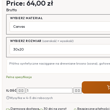
Price:
64,00 zł
Brutto
WYBIERZ MATERIAŁ
WYBIERZ ROZMIAR
(szerokość × wysokość)
Płótno syntetyczne naciągane na drewniane krosno (sosna), gotow
Pełna specyfikacja




ILOŚĆ
Wysyłka w 4–5 dni roboczych
Darmowa dostawa
30 dni na zwrot
Bezpieczne płatności