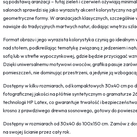
są podstawą aranżacji – tutaj zieleń i czerwień ożywiają mini
salonach sprawdzi się jako wyrazisty akcent kolorystyczny na g
geometryczne formy. W aranżacjach klasycznych, szczególnie w j
nawiąże do tradycyjnych martwych natur, dodając wnętrzu szla
Format obrazu i jego wyrazista kolorystyka czynią go idealnym 
nad stołem, podkreślając tematykę związaną z jedzeniem i natur
sofą lub w strefie wypoczynkowej, gdzie będzie przyciągać wzrok
Dzięki uniwersalnemu motywowi owoców, grafika pasuje zarówno
pomieszczeń, nie dominując przestrzeni, a jedynie ją wzbogaca
Dostępny w kilku rozmiarach, od kompaktowych 30x40 cm po 
fotograficznej jakości na płótnie syntetycznym o gramaturze 2
technologii HP Latex, co gwarantuje trwałość i bezpieczeństwo
krosno z prawdziwego drewna sosnowego, gotowy do powieszen
Dostępny w rozmiarach od 30x40 do 100x150 cm. Zamów z dostaw
na swojej ścianie przez cały rok.