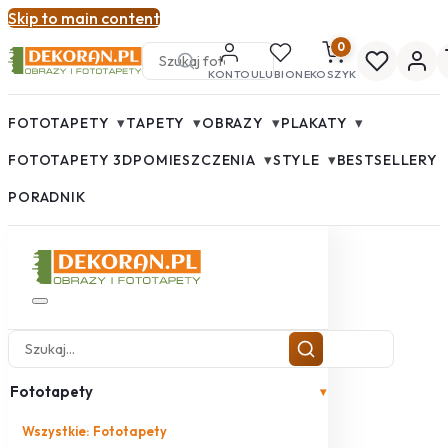
Skip to main content
0
KONTO
ULUBIONE
KOSZYK
▾
▾
▾
▾
FOTOTAPETY
TAPETY
OBRAZY
PLAKATY
▾
▾
FOTOTAPETY 3D
POMIESZCZENIA
STYLE
BESTSELLERY
PORADNIK
Fototapety
▾
Wszystkie: Fototapety