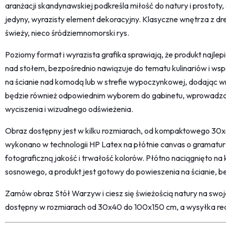
aranżacji skandynawskiej podkreśla miłość do natury i prostoty,
jedyny, wyrazisty element dekoracyjny. Klasyczne wnętrza z dr
świeży, nieco śródziemnomorski rys.
Poziomy format i wyrazista grafika sprawiają, że produkt najlepi
nad stołem, bezpośrednio nawiązuje do tematu kulinariów i wsp
na ścianie nad komodą lub w strefie wypoczynkowej, dodając w
będzie również odpowiednim wyborem do gabinetu, wprowadzaj
wyciszenia i wizualnego odświeżenia.
Obraz dostępny jest w kilku rozmiarach, od kompaktowego 3
wykonano w technologii HP Latex na płótnie canvas o gramatu
fotograficzną jakość i trwałość kolorów. Płótno naciągnięto n
sosnowego, a produkt jest gotowy do powieszenia na ścianie, 
Zamów obraz Stół Warzyw i ciesz się świeżością natury na swojej
dostępny w rozmiarach od 30x40 do 100x150 cm, a wysyłka real