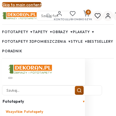
Skip to main content
0
KONTO
ULUBIONE
KOSZYK
▾
▾
▾
▾
FOTOTAPETY
TAPETY
OBRAZY
PLAKATY
▾
▾
FOTOTAPETY 3D
POMIESZCZENIA
STYLE
BESTSELLERY
PORADNIK
Fototapety
▾
Wszystkie: Fototapety