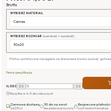
Brutto
WYBIERZ MATERIAŁ
WYBIERZ ROZMIAR
(szerokość × wysokość)
Płótno syntetyczne naciągane na drewniane krosno (sosna), gotow
Pełna specyfikacja




ILOŚĆ
Wysyłka w 4–5 dni roboczych
Darmowa dostawa
30 dni na zwrot
Bezpieczne płatności
od 200 zł
bez podania przyczyny
szyfrowane transakcje