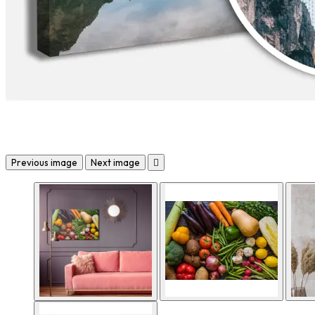
Previous image
Next image
