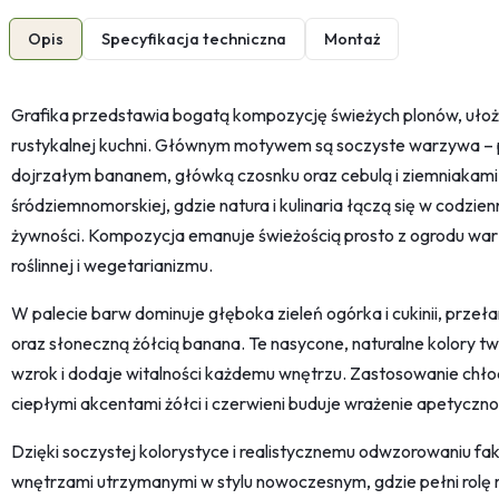
Opis
Specyfikacja techniczna
Montaż
Grafika przedstawia bogatą kompozycję świeżych plonów, ułoż
rustykalnej kuchni. Głównym motywem są soczyste warzywa – po
dojrzałym bananem, główką czosnku oraz cebulą i ziemniakami. 
śródziemnomorskiej, gdzie natura i kulinaria łączą się w codz
żywności. Kompozycja emanuje świeżością prosto z ogrodu war
roślinnej i wegetarianizmu.
W palecie barw dominuje głęboka zieleń ogórka i cukinii, prz
oraz słoneczną żółcią banana. Te nasycone, naturalne kolory tw
wzrok i dodaje witalności każdemu wnętrzu. Zastosowanie chłod
ciepłymi akcentami żółci i czerwieni buduje wrażenie apetycznoś
Dzięki soczystej kolorystyce i realistycznemu odwzorowaniu fak
wnętrzami utrzymanymi w stylu nowoczesnym, gdzie pełni rolę 